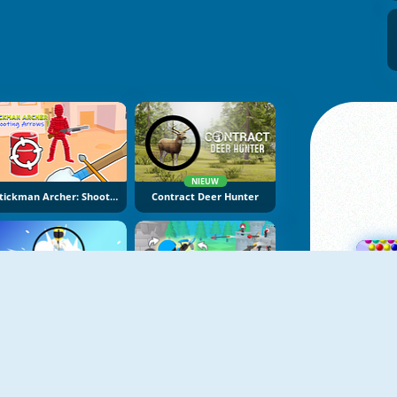
NIEUW
Stickman Archer: Shooting Arrows
Contract Deer Hunter
NIEUW
NIEUW
Super Sniper Missions
Merge Archer Defence