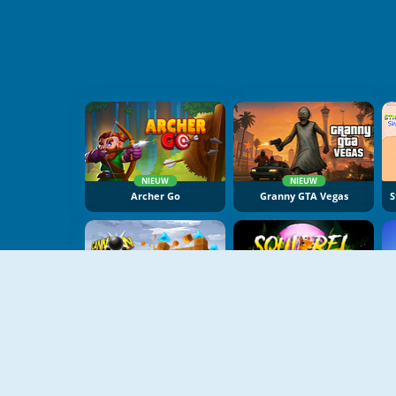
NIEUW
NIEUW
Archer Go
Granny GTA Vegas
NIEUW
NIEUW
Cannon Balls 3D
Squirrel With A Gun!