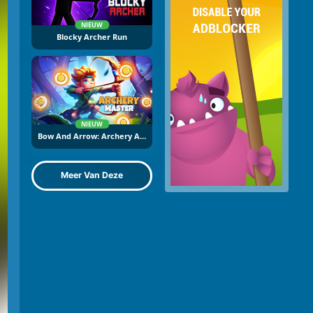
NIEUW
Blocky Archer Run
NIEUW
Bow And Arrow: Archery Adventure
Meer Van Deze