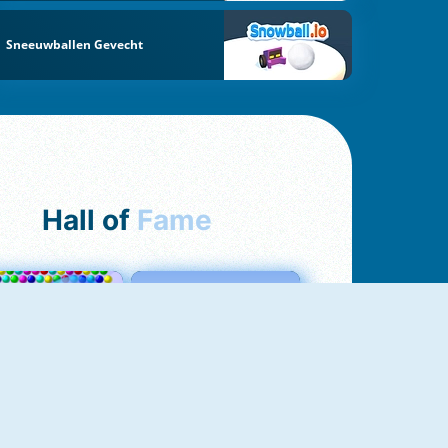
Sneeuwballen Gevecht
Hall of
Fame
Bubbles 3
Love Tester