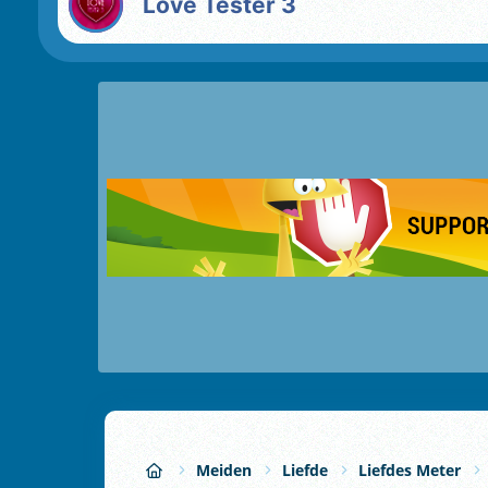
Love Tester 3
Meiden
Liefde
Liefdes Meter