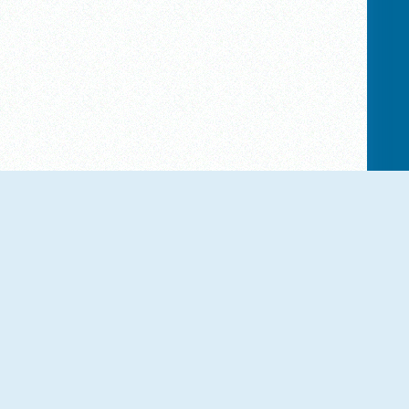
NIEUW
NIEUW
Sara's Kookles: Valentijn
Mojicon Love Connect