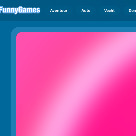
Avontuur
Auto
Vecht
Den