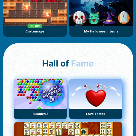
NIEUW
Cratemage
My Halloween Items
Hall of
Fame
Bubbles 3
Love Tester