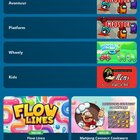
Avontuur
Platform
Wheely
Kids
NIEUW
NIEUW
Flow Lines
Mahjong Connect Cookware