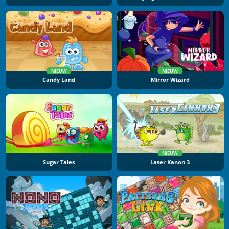
NIEUW
NIEUW
Candy Land
Mirror Wizard
NIEUW
Sugar Tales
Laser Kanon 3