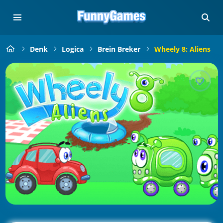
Denk
Logica
Brein Breker
Wheely 8: Aliens