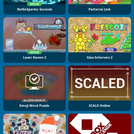
NIEUW
NoNoSparks: Genesis
Patterns Link
NIEUW
Laser Kanon 2
Glas Scherven 2
ALLEEN VOOR PC
Emoji Word Puzzle
SCALE Online