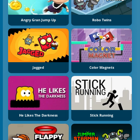
Angry Gran Jump Up
Robo Twins
Jagged
Color Magnets
He Likes The Darkness
Stick Running