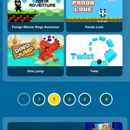
Poesje-Miauw Ninja Avontuur
Panda Love
Dino Jump
Twist
1
2
3
|
4