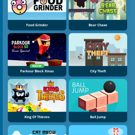
Food Grinder
Bear Chase
NIEUW
Parkour Block Xmas
City Theft
King Of Thieves
Ball Jump