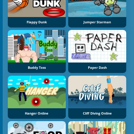
Flappy Dunk
Jumper Starman
Buddy Toss
Paper Dash
Hanger Online
Cliff Diving Online