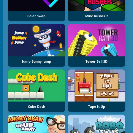
Color Swap
Mine Rusher 2
Jump Bunny Jump
Tower Ball 3D
Cube Dash
Tape It Up