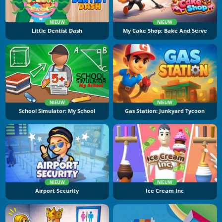
NIEUW
NIEUW
Little Dentist Dash
My Cake Shop: Bake And Serve
NIEUW
NIEUW
School Simulator: My School
Gas Station: Junkyard Tycoon
NIEUW
NIEUW
Airport Security
Ice Cream Inc