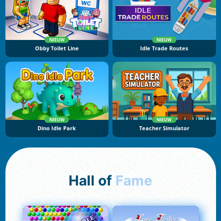
NIEUW
NIEUW
Obby Toilet Line
Idle Trade Routes
NIEUW
NIEUW
Dino Idle Park
Teacher Simulator
Hall of
Fame