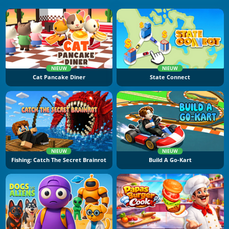
NIEUW
NIEUW
Cat Pancake Diner
State Connect
NIEUW
NIEUW
Fishing: Catch The Secret Brainrot
Build A Go-Kart