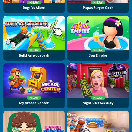
NIEUW
NIEUW
Dogs Vs Aliens
Papas Burger Cook
NIEUW
NIEUW
Build An Aquapark
Spa Empire
NIEUW
NIEUW
My Arcade Center
Night Club Security