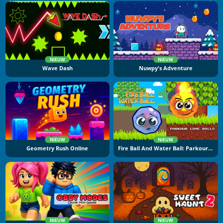
NIEUW
NIEUW
Wave Dash
Nuwpy's Adventure
NIEUW
NIEUW
Geometry Rush Online
Fire Ball And Water Ball: Parkour Love Balls
NIEUW
NIEUW