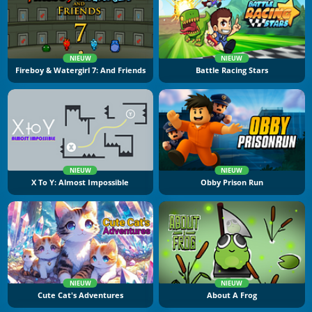
NIEUW
NIEUW
Fireboy & Watergirl 7: And Friends
Battle Racing Stars
NIEUW
NIEUW
X To Y: Almost Impossible
Obby Prison Run
NIEUW
NIEUW
Cute Cat's Adventures
About A Frog