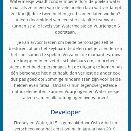
Watermeisje waadt zonder moeite door de poelen water,
maar als ze in een van de vele poelen lava valt verdampt
ze! Kun jij deze twee helden goed samen laten werken?
Alleen doormiddel van een sterk staaltje teamwork
kunnen ze alle levels van Watermeisje en Vuurjongen 5
doorstaan.
Je kan ervoor kiezen om beide personages zelf te
besturen, of om het keyboard te delen met je vrienden en
het spel samen te spelen. Verzamel de diamantjes, duw
de knoppen in en zet de schakelaars om, en probeer
steeds met beide personages bij de uitgang te komen. Als
één personage het niet haalt, dan verliest de ander ook,
dus pas goed op! Sommige hindernissen zijn voor beide
helden even fataal. Ondanks hun tegenovergestelde
natuurelementen, kunnen Vuurjongen en Watermeisje
alleen samen alle uitdagingen overwinnen!
Developer
Fireboy en Watergirl 5 is gemaakt door Oslo Albet en
verscheen voor het eerst online in januari van 2019.