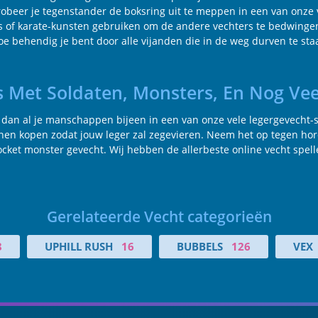
obeer je tegenstander de boksring uit te meppen in een van onze v
s of karate-kunsten gebruiken om de andere vechters te bedwingen. 
 behendig je bent door alle vijanden die in de weg durven te staa
es Met Soldaten, Monsters, En Nog Vee
 dan al je manschappen bijeen in een van onze vele legergevecht-spe
en kopen zodat jouw leger zal zegevieren. Neem het op tegen horde
ocket monster gevecht. Wij hebben de allerbeste online vecht spellet
Gerelateerde Vecht categorieën
8
UPHILL RUSH
16
BUBBELS
126
VEX