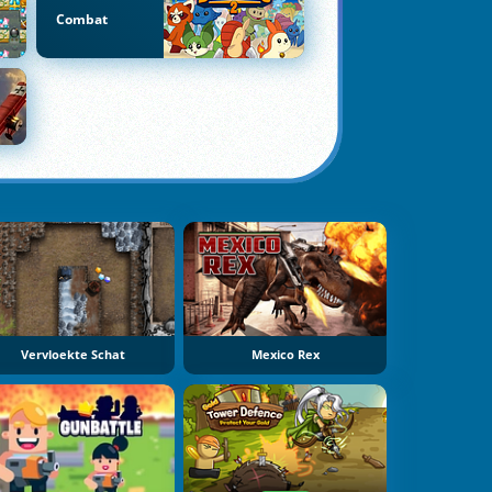
Combat
Vervloekte Schat
Mexico Rex