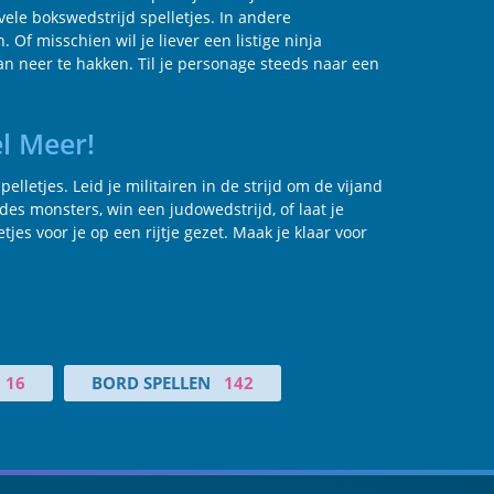
ele bokswedstrijd spelletjes. In andere
Of misschien wil je liever een listige ninja
n neer te hakken. Til je personage steeds naar een
l Meer!
lletjes. Leid je militairen in de strijd om de vijand
s monsters, win een judowedstrijd, of laat je
jes voor je op een rijtje gezet. Maak je klaar voor
16
BORD SPELLEN
142