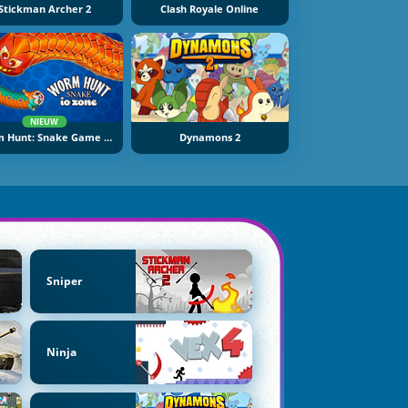
Stickman Archer 2
Clash Royale Online
NIEUW
Worm Hunt: Snake Game IO Zone
Dynamons 2
Sniper
Ninja