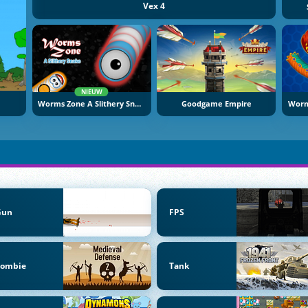
Vex 4
NIEUW
Worms Zone A Slithery Snake
Goodgame Empire
Gun
FPS
Zombie
Tank