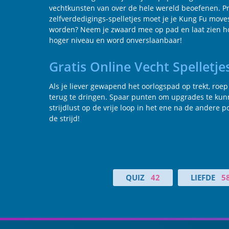
vechtkunsten van over de hele wereld beoefenen. Pr
zelfverdedigings-spelletjes moet je je Kung Fu move
worden? Neem je zwaard mee op pad en laat zien hoe
hoger niveau en word onverslaanbaar!
Gratis Online Vecht Spelletj
Als je liever gewapend het oorlogspad op trekt, roep
terug te dringen. Spaar punten om upgrades te kunn
strijdlust op de vrije loop in het ene na de andere p
de strijd!
QUIZ
42
LIEFDE
5