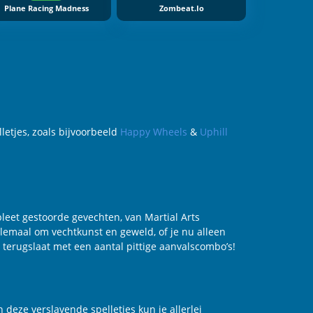
Plane Racing Madness
Zombeat.io
letjes, zoals bijvoorbeeld
Happy Wheels
&
Uphill
pleet gestoorde gevechten, van Martial Arts
allemaal om vechtkunst en geweld, of je nu alleen
 terugslaat met een aantal pittige aanvalscombo’s!
 deze verslavende spelletjes kun je allerlei