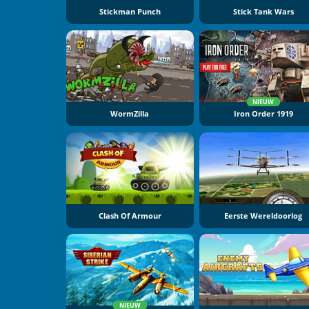
Stickman Punch
Stick Tank Wars
NIEUW
WormZilla
Iron Order 1919
Clash Of Armour
Eerste Wereldoorlog
NIEUW