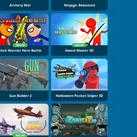
Archery War
Ninjago: Rebooted
NIEUW
NIEUW
Stick Warrior Hero Battle
Sword Master 3D
Gun Builder 2
Halloween Pocket Sniper 3D
NIEUW