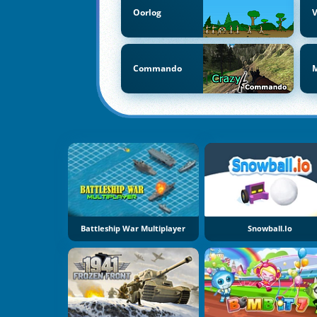
Oorlog
V
Commando
Battleship War Multiplayer
Snowball.io