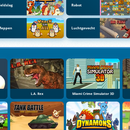
eldslag
Robot
Meppen
Luchtgevecht
L.A. Rex
Miami Crime Simulator 3D