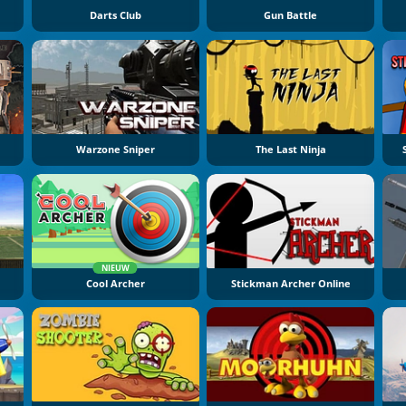
Darts Club
Gun Battle
Warzone Sniper
The Last Ninja
NIEUW
Cool Archer
Stickman Archer Online