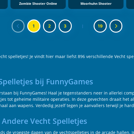
Zombie Shooter Online
Moorhuhn Shooter
1
2
3
|
19
t spelletjes! Je vindt hier maar liefst 896 verschillende Vecht spel
Spelletjes bij FunnyGames
arstaan bij FunnyGames! Haal je tegenstanders neer in allerlei com
jes tot geheime militaire operaties. In deze gevechten draait het 
al aan wapens. Verdedig jezelf tegen je aanvallers terwijl je hard
 Andere Vecht Spelletjes
nds de vroegste dagen van de vechtspelletjes in de arcade hallen. In