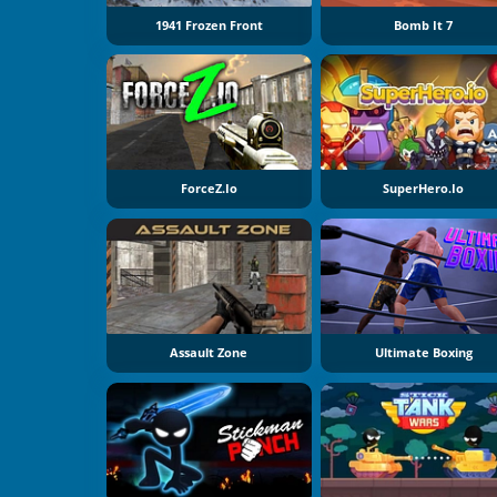
1941 Frozen Front
Bomb It 7
ForceZ.io
SuperHero.io
Assault Zone
Ultimate Boxing