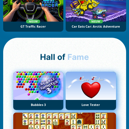
NIEUW
NIEUW
GT Traffic Racer
Car Eats Car: Arctic Adventure
Hall of
Fame
Bubbles 3
Love Tester