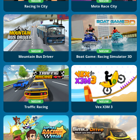
NIEUW
NIEUW
Racing In City
Moto Race City
NIEUW
NIEUW
Mountain Bus Driver
Boat Game: Racing Simulator 3D
NIEUW
NIEUW
Traffic Racing
Vex X3M 3