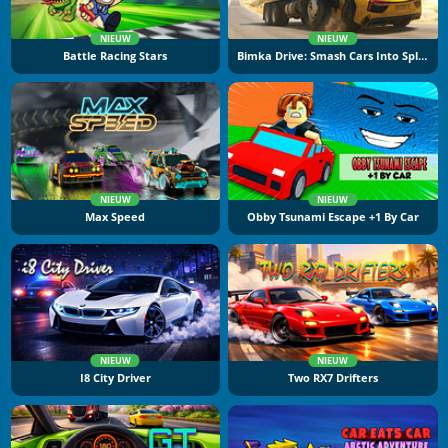
NIEUW
NIEUW
Battle Racing Stars
Bimka Drive: Smash Cars Into Splinters
NIEUW
NIEUW
Max Speed
Obby Tsunami Escape +1 By Car
NIEUW
NIEUW
I8 City Driver
Two RX7 Drifters