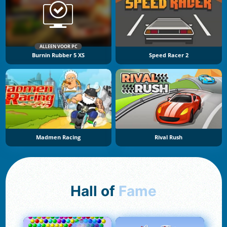
ALLEEN VOOR PC
Burnin Rubber 5 XS
Speed Racer 2
Madmen Racing
Rival Rush
Hall of
Fame