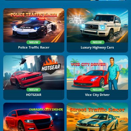
NIEUW
NIEUW
Police Traffic Racer
Luxury Highway Cars
NIEUW
NIEUW
HOTGEAR
Vice City Driver