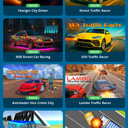
NIEUW
NIEUW
Charger City Driver
Street Traffic Racer
NIEUW
NIEUW
NSR Street Car Racing
SUV Traffic Racer
NIEUW
NIEUW
Aventador Vice Crime City
Lambo Traffic Racer