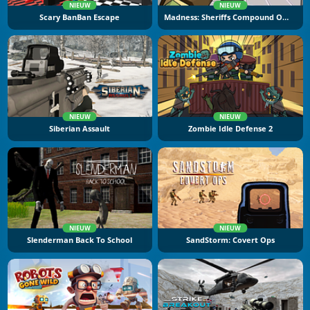
NIEUW
NIEUW
Scary BanBan Escape
Madness: Sheriffs Compound Official
NIEUW
NIEUW
Siberian Assault
Zombie Idle Defense 2
NIEUW
NIEUW
Slenderman Back To School
SandStorm: Covert Ops