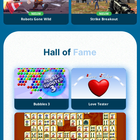
NIEUW
NIEUW
Robots Gone Wild
Strike Breakout
Hall of
Fame
Bubbles 3
Love Tester