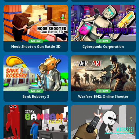
NIEUW
NIEUW
Noob Shooter: Gun Battle 3D
Cyberpunk: Corporation
NIEUW
NIEUW
Bank Robbery 3
Warfare 1942: Online Shooter