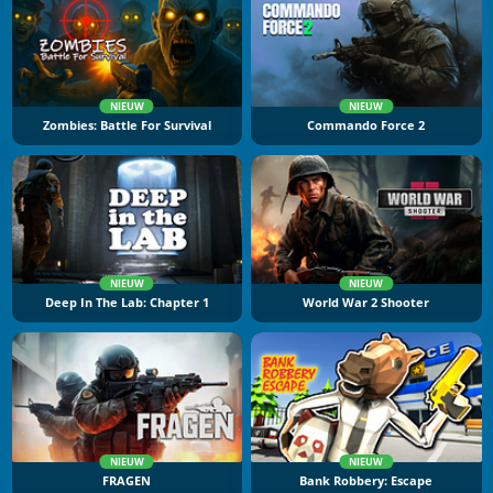
NIEUW
NIEUW
Zombies: Battle For Survival
Commando Force 2
NIEUW
NIEUW
Deep In The Lab: Chapter 1
World War 2 Shooter
NIEUW
NIEUW
FRAGEN
Bank Robbery: Escape