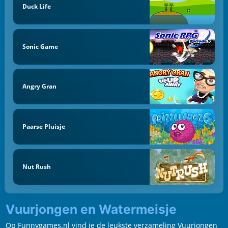
Duck Life
Sonic Game
Angry Gran
Paarse Pluisje
Nut Rush
Vuurjongen en Watermeisje
Op Funnygames.nl vind je de leukste verzameling Vuurjongen