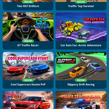
NIEUW
NIEUW
Two RX7 Drifters
Traffic Tap Survival
NIEUW
NIEUW
GT Traffic Racer
Car Eats Car: Arctic Adventure
NIEUW
NIEUW
Cool Supercars Stunts PvP
Slippery Drift Racing