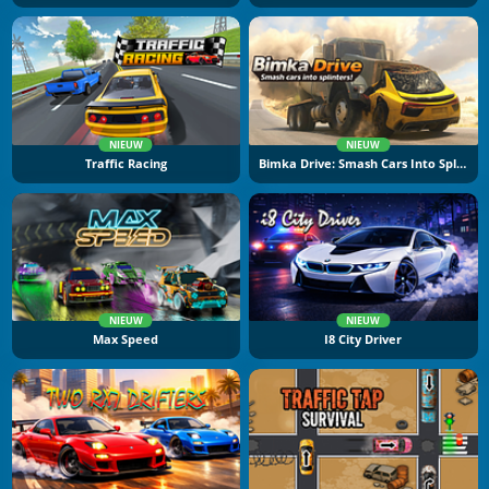
NIEUW
NIEUW
Traffic Racing
Bimka Drive: Smash Cars Into Splinters
NIEUW
NIEUW
Max Speed
I8 City Driver