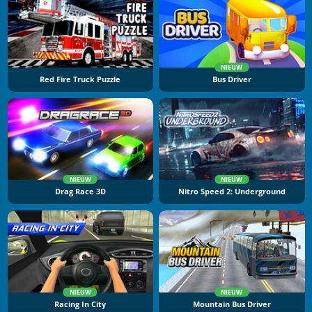
NIEUW
Red Fire Truck Puzzle
Bus Driver
NIEUW
NIEUW
Drag Race 3D
Nitro Speed 2: Underground
NIEUW
NIEUW
Racing In City
Mountain Bus Driver