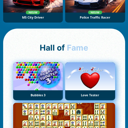
NIEUW
NIEUW
M5 City Driver
Police Traffic Racer
Hall of
Fame
Bubbles 3
Love Tester