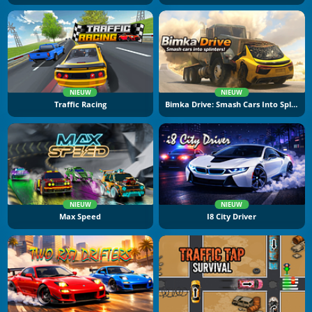
NIEUW
NIEUW
Traffic Racing
Bimka Drive: Smash Cars Into Splinters
NIEUW
NIEUW
Max Speed
I8 City Driver