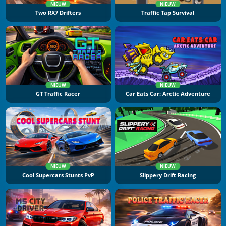
NIEUW
NIEUW
Two RX7 Drifters
Traffic Tap Survival
NIEUW
NIEUW
GT Traffic Racer
Car Eats Car: Arctic Adventure
NIEUW
NIEUW
Cool Supercars Stunts PvP
Slippery Drift Racing