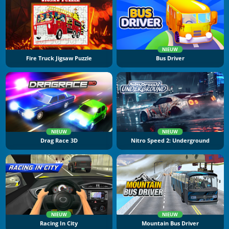
NIEUW
Fire Truck Jigsaw Puzzle
Bus Driver
NIEUW
NIEUW
Drag Race 3D
Nitro Speed 2: Underground
NIEUW
NIEUW
Racing In City
Mountain Bus Driver