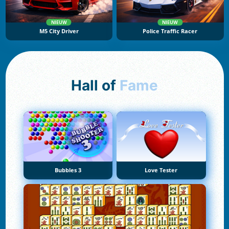
NIEUW
NIEUW
M5 City Driver
Police Traffic Racer
Hall of
Fame
Bubbles 3
Love Tester