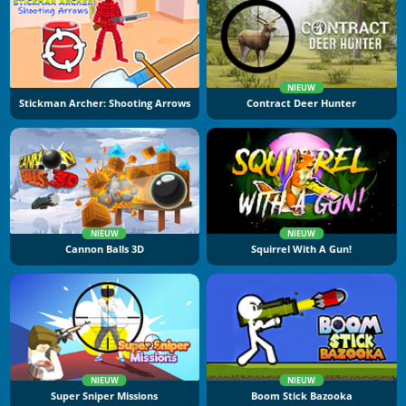
NIEUW
Stickman Archer: Shooting Arrows
Contract Deer Hunter
NIEUW
NIEUW
Cannon Balls 3D
Squirrel With A Gun!
NIEUW
NIEUW
Super Sniper Missions
Boom Stick Bazooka