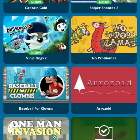
NIEUW
NIEUW
Captain Gold
Sniper Shooter 2
NIEUW
Ninja Dogs 2
No Problamas
Baseball For Clowns
Arrozoid