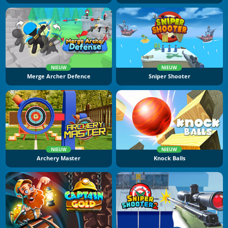
NIEUW
NIEUW
Merge Archer Defence
Sniper Shooter
NIEUW
NIEUW
Archery Master
Knock Balls