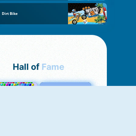
Dirt Bike
Hall of
Fame
Bubbles 3
Love Tester