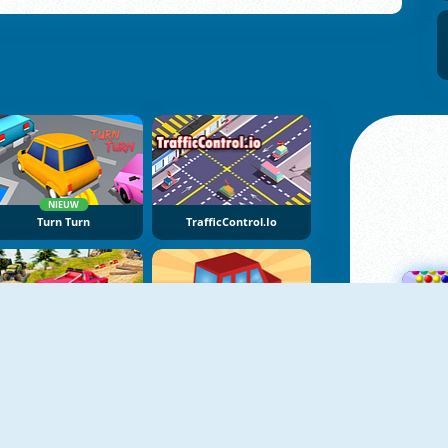
NIEUW
Turn Turn
TrafficControl.io
Ultimate Monster Truck Race
Food Rush Traffic