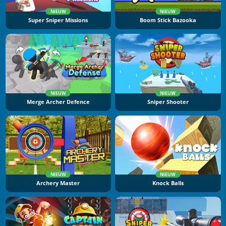
NIEUW
NIEUW
Super Sniper Missions
Boom Stick Bazooka
NIEUW
NIEUW
Merge Archer Defence
Sniper Shooter
NIEUW
NIEUW
Archery Master
Knock Balls