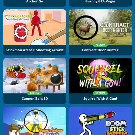
Archer Go
Granny GTA Vegas
NIEUW
Stickman Archer: Shooting Arrows
Contract Deer Hunter
NIEUW
NIEUW
Cannon Balls 3D
Squirrel With A Gun!