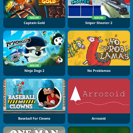
NIEUW
NIEUW
Captain Gold
Sniper Shooter 2
NIEUW
Ninja Dogs 2
No Problamas
Baseball For Clowns
Arrozoid