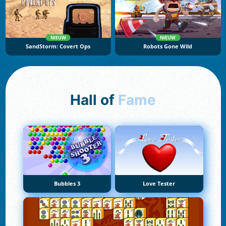
NIEUW
NIEUW
SandStorm: Covert Ops
Robots Gone Wild
Hall of
Fame
Bubbles 3
Love Tester