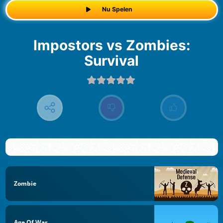
Nu Spelen
Impostors vs Zombies:
Survival
Zombie
Age Of War