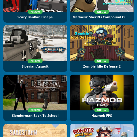
NIEUW
NIEUW
Scary BanBan Escape
Madness: Sheriffs Compound Official
NIEUW
NIEUW
Siberian Assault
Zombie Idle Defense 2
NIEUW
NIEUW
Slenderman Back To School
Hazmob FPS