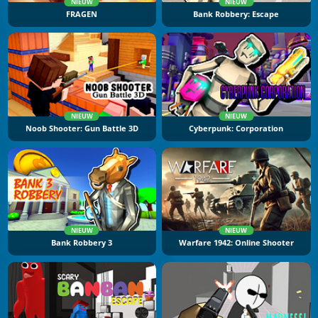
NIEUW
NIEUW
FRAGEN
Bank Robbery: Escape
NIEUW
NIEUW
Noob Shooter: Gun Battle 3D
Cyberpunk: Corporation
NIEUW
NIEUW
Bank Robbery 3
Warfare 1942: Online Shooter