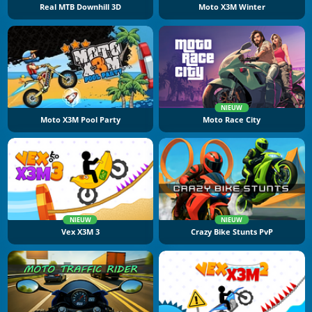
Real MTB Downhill 3D
Moto X3M Winter
NIEUW
Moto X3M Pool Party
Moto Race City
NIEUW
NIEUW
Vex X3M 3
Crazy Bike Stunts PvP