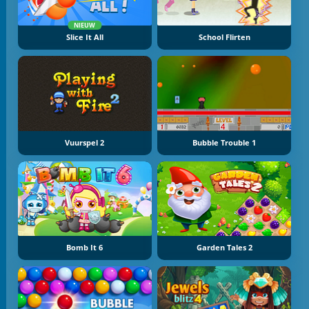
NIEUW
Slice It All
School Flirten
Vuurspel 2
Bubble Trouble 1
Bomb It 6
Garden Tales 2