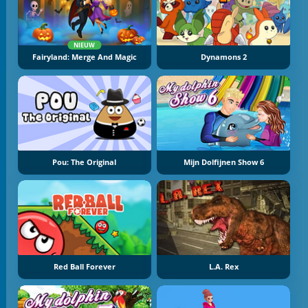
NIEUW
Fairyland: Merge And Magic
Dynamons 2
Pou: The Original
Mijn Dolfijnen Show 6
Red Ball Forever
L.A. Rex