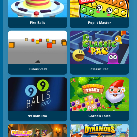
Fire Balls
Pop It Master
Kubus Veld
Classic Pac
99 Balls Evo
Garden Tales