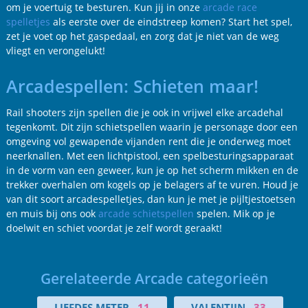
om je voertuig te besturen. Kun jij in onze
arcade race
spelletjes
als eerste over de eindstreep komen? Start het spel,
zet je voet op het gaspedaal, en zorg dat je niet van de weg
vliegt en verongelukt!
Arcadespellen: Schieten maar!
Rail shooters zijn spellen die je ook in vrijwel elke arcadehal
tegenkomt. Dit zijn schietspellen waarin je personage door een
omgeving vol gewapende vijanden rent die je onderweg moet
neerknallen. Met een lichtpistool, een spelbesturingsapparaat
in de vorm van een geweer, kun je op het scherm mikken en de
trekker overhalen om kogels op je belagers af te vuren. Houd je
van dit soort arcadespelletjes, dan kun je met je pijltjestoetsen
en muis bij ons ook
arcade schietspellen
spelen. Mik op je
doelwit en schiet voordat je zelf wordt geraakt!
Gerelateerde Arcade categorieën
LIEFDES METER
11
VALENTIJN
33