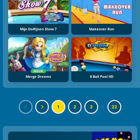
Mijn Dolfijnen Show 7
Makeover Run
NIEUW
Merge Dreams
8 Ball Pool HD
1
2
3
|
22