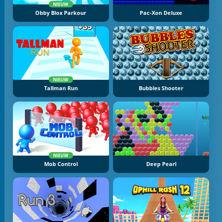
NIEUW
Obby Blox Parkour
Pac-Xon Deluxe
NIEUW
Tallman Run
Bubbles Shooter
NIEUW
Mob Control
Deep Pearl