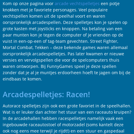
Kom op onze pagina voor
arcade vechtspelletjes
een potje
knokken met je favoriete personages. Veel populaire
vechtspellen komen uit de speelhal voort en waren
oorspronkelijk arcadespellen. Deze spelletjes kon je spelen op
grote kasten met joysticks en knoppen. Na betaling van een
paar munten kon je tegen de computer of je vrienden op de
vuist in een-op-een of tag-team gevechten. Street Fighter,
Mortal Combat, Tekken – deze bekende games waren allemaal
oorspronkelijk arcadespelletjes. Pas later kwamen er nieuwe
versies en vervolgspellen die voor de spelcomputers thuis
waren ontworpen. Bij FunnyGames speel je deze spellen
zonder dat je al je muntjes erdoorheen hoeft te jagen om bij de
eindbaas te komen.
Arcadespelletjes: Racen!
Autorace spelletjes zijn ook een grote favoriet in de speelhallen.
Wat is er leuker dan achter het stuur van een raceauto kruipen?
In de arcadehallen hebben racespelletjes namelijk vaak een
ingebouwde raceautostoel of motorzadel (soms kantelt deze
ook nog eens mee terwijl je rijdt!) en een stuur en gaspedaal