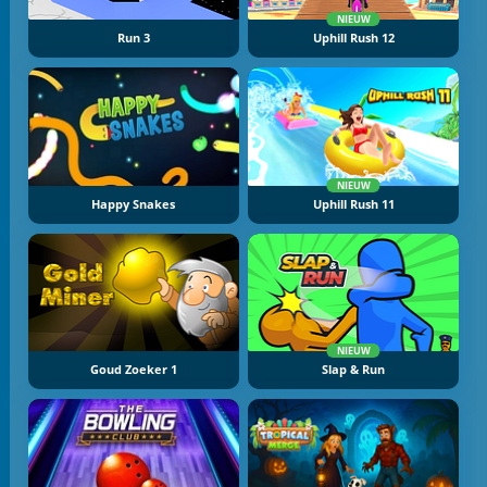
NIEUW
Run 3
Uphill Rush 12
NIEUW
Happy Snakes
Uphill Rush 11
NIEUW
Goud Zoeker 1
Slap & Run