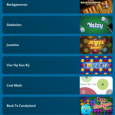
Backgammon
Dobbelen
Juwelen
Vier Op Een Rij
Cool Math
Back To Candyland