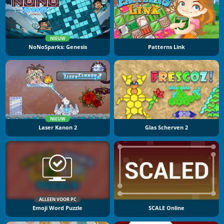
NIEUW
NoNoSparks: Genesis
Patterns Link
NIEUW
Laser Kanon 2
Glas Scherven 2
ALLEEN VOOR PC
Emoji Word Puzzle
SCALE Online