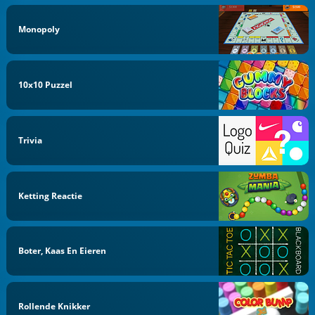
Monopoly
10x10 Puzzel
Trivia
Ketting Reactie
Boter, Kaas En Eieren
Rollende Knikker