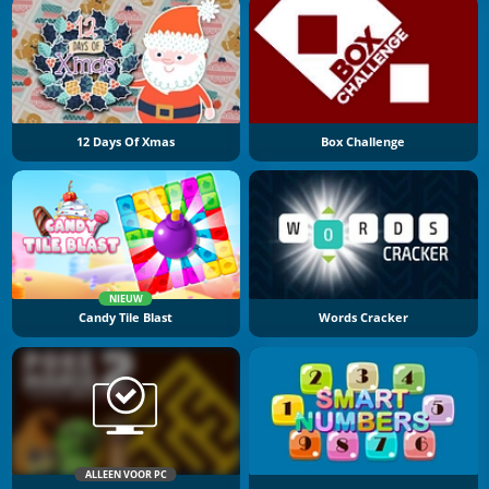
12 Days Of Xmas
Box Challenge
NIEUW
Candy Tile Blast
Words Cracker
ALLEEN VOOR PC