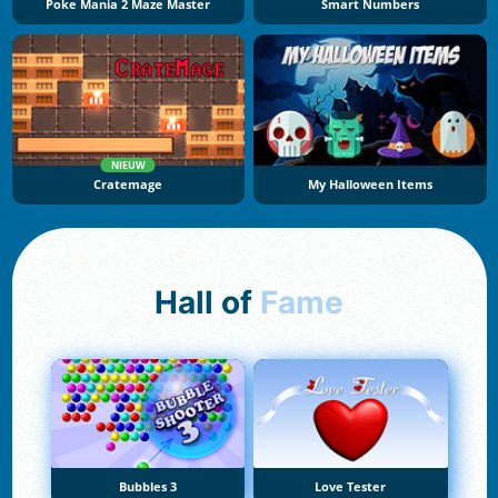
Poke Mania 2 Maze Master
Smart Numbers
NIEUW
Cratemage
My Halloween Items
Hall of
Fame
Bubbles 3
Love Tester