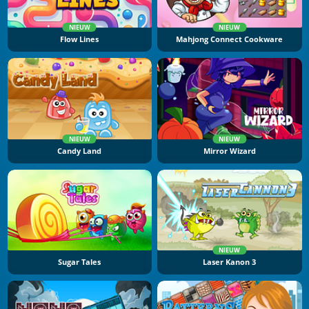
NIEUW
NIEUW
Flow Lines
Mahjong Connect Cookware
NIEUW
NIEUW
Candy Land
Mirror Wizard
NIEUW
Sugar Tales
Laser Kanon 3