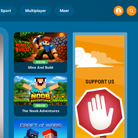
Sport
Multiplayer
Meer
NIEUW
Mine And Build
NIEUW
The Noob Adventures