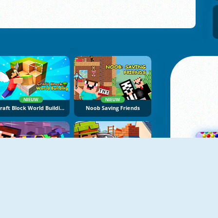
NIEUW
NIEUW
Craft Block World Building
Noob Saving Friends
NIEUW
NIEUW
Mine Jump
Building Mods For Minecraft