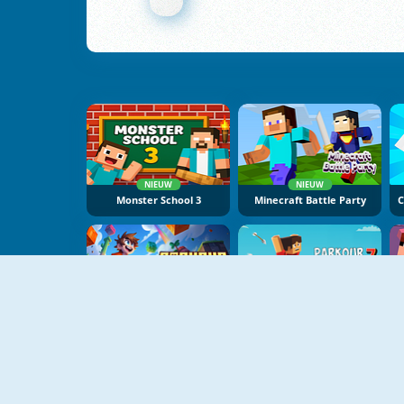
NIEUW
NIEUW
Monster School 3
Minecraft Battle Party
NIEUW
NIEUW
Parkour Obby
Parkour Block 7