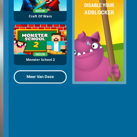
NIEUW
Craft Of Wars
NIEUW
Monster School 2
Meer Van Deze