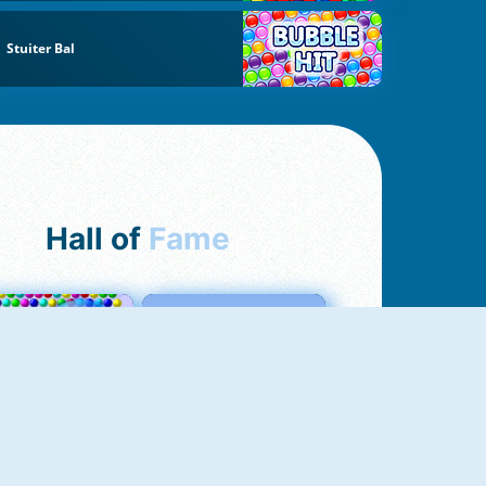
Stuiter Bal
Hall of
Fame
Bubbles 3
Love Tester