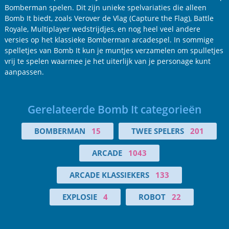
Bomberman spelen. Dit zijn unieke spelvariaties die alleen
Bomb It biedt, zoals Verover de Vlag (Capture the Flag), Battle
Royale, Multiplayer wedstrijdjes, en nog heel veel andere
versies op het klassieke Bomberman arcadespel. In sommige
spelletjes van Bomb It kun je muntjes verzamelen om spulletjes
vrij te spelen waarmee je het uiterlijk van je personage kunt
aanpassen.
Gerelateerde Bomb It categorieën
BOMBERMAN
15
TWEE SPELERS
201
ARCADE
1043
ARCADE KLASSIEKERS
133
EXPLOSIE
4
ROBOT
22