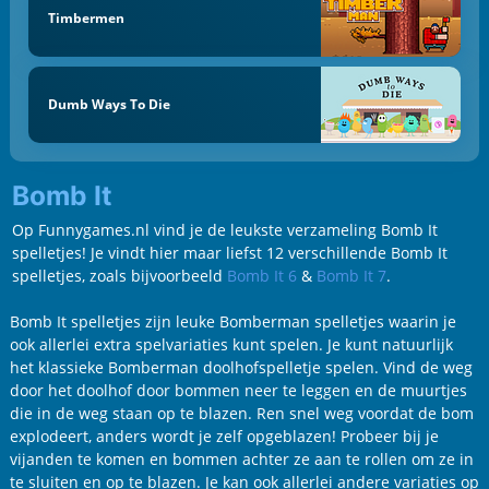
Timbermen
Dumb Ways To Die
Bomb It
Op Funnygames.nl vind je de leukste verzameling Bomb It
spelletjes! Je vindt hier maar liefst 12 verschillende Bomb It
spelletjes, zoals bijvoorbeeld
Bomb It 6
&
Bomb It 7
.
Bomb It spelletjes zijn leuke Bomberman spelletjes waarin je
ook allerlei extra spelvariaties kunt spelen. Je kunt natuurlijk
het klassieke Bomberman doolhofspelletje spelen. Vind de weg
door het doolhof door bommen neer te leggen en de muurtjes
die in de weg staan op te blazen. Ren snel weg voordat de bom
explodeert, anders wordt je zelf opgeblazen! Probeer bij je
vijanden te komen en bommen achter ze aan te rollen om ze in
te sluiten en op te blazen. Je kan ook allerlei andere variaties op