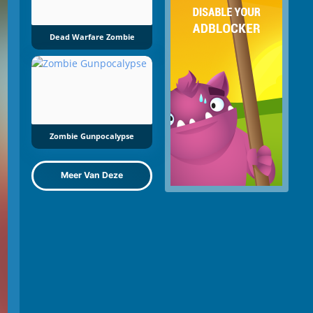
Dead Warfare Zombie
Zombie Gunpocalypse
Meer Van Deze