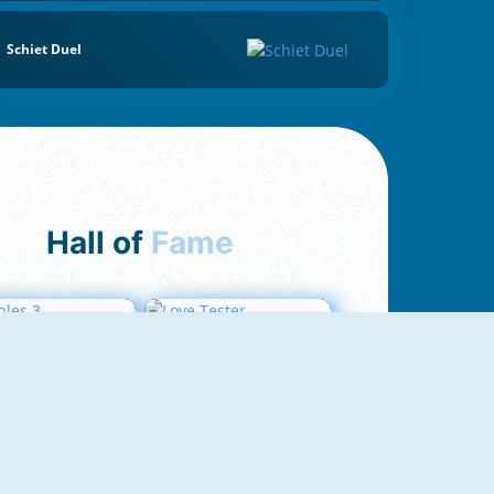
Schiet Duel
Hall of
Fame
Bubbles 3
Love Tester