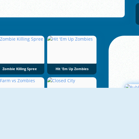
Zombie Killing Spree
Hit 'Em Up Zombies
NIEUW
NIEUW
Farm Vs Zombies
Closed City