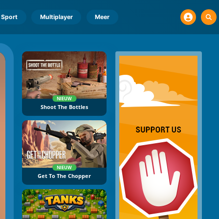
Sport
Multiplayer
Meer
NIEUW
Shoot The Bottles
NIEUW
Get To The Chopper