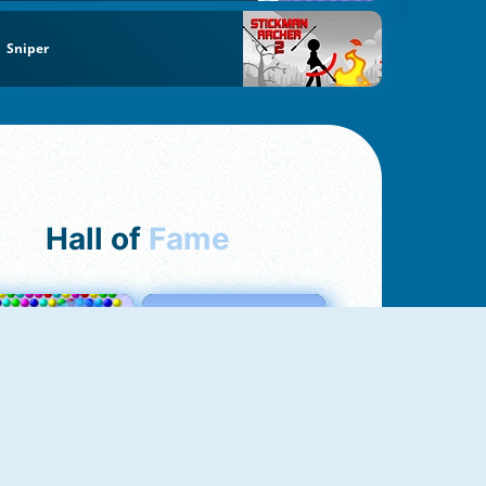
Sniper
Hall of
Fame
Bubbles 3
Love Tester