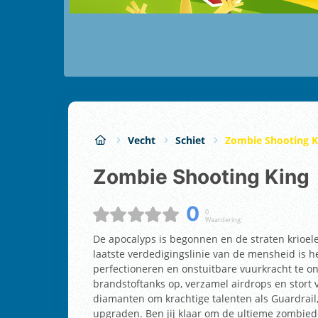
Vecht
Schiet
Zombie Shooting K
Zombie Shooting King
0
0
Waardering:
De apocalyps is begonnen en de straten krioel
laatste verdedigingslinie van de mensheid is h
perfectioneren en onstuitbare vuurkracht te o
brandstoftanks op, verzamel airdrops en stort 
diamanten om krachtige talenten als Guardrail, 
upgraden. Ben jij klaar om de ultieme zombie