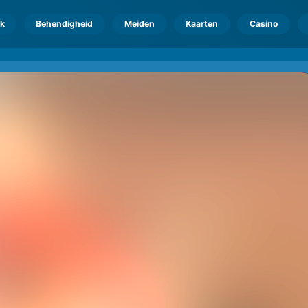
k
Behendigheid
Meiden
Kaarten
Casino