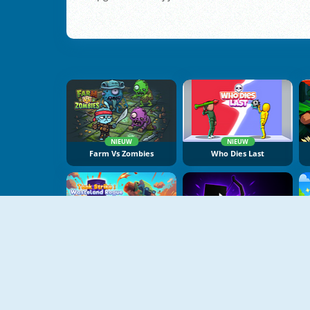
NIEUW
NIEUW
Farm Vs Zombies
Who Dies Last
NIEUW
NIEUW
Tank Strike: Wasteland Rogue
Blocky Archer Run