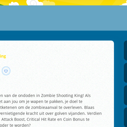
ing
en van de ondoden in Zombie Shooting King! Als
et aan jou om je wapen te pakken, je doel te
ntketenen om de zombieaanval te overleven. Blaas
vernietigende kracht uit over golven vijanden. Verdien
Attack Boost, Critical Hit Rate en Coin Bonus te
doder te worden?