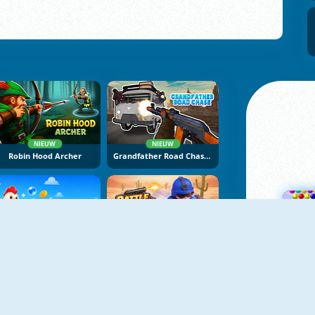
NIEUW
NIEUW
Robin Hood Archer
Grandfather Road Chase: Realistic Shooter
NIEUW
NIEUW
Bubble Blasters
Battle Arena