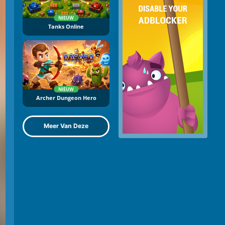
NIEUW
Tanks Online
NIEUW
Archer Dungeon Hero
Meer Van Deze