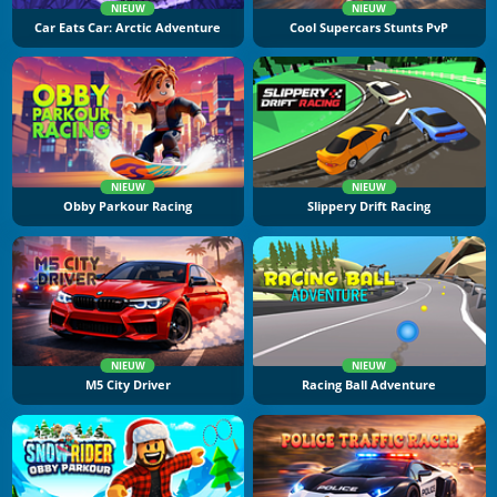
NIEUW
NIEUW
Car Eats Car: Arctic Adventure
Cool Supercars Stunts PvP
NIEUW
NIEUW
Obby Parkour Racing
Slippery Drift Racing
NIEUW
NIEUW
M5 City Driver
Racing Ball Adventure