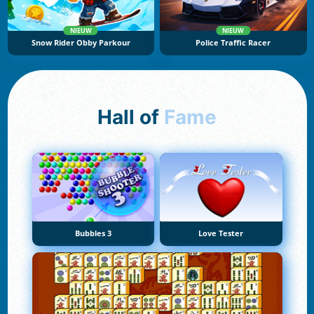
NIEUW
NIEUW
Snow Rider Obby Parkour
Police Traffic Racer
Hall of
Fame
Bubbles 3
Love Tester