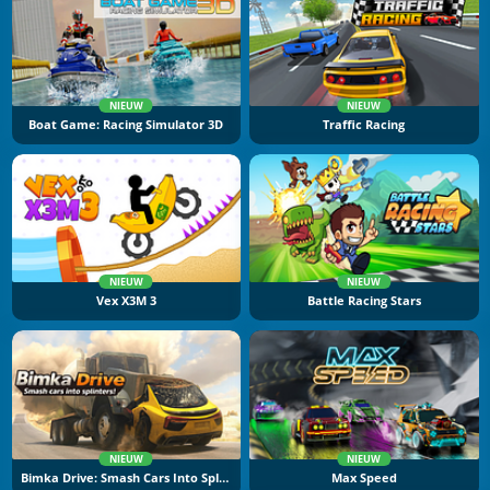
NIEUW
NIEUW
Boat Game: Racing Simulator 3D
Traffic Racing
NIEUW
NIEUW
Vex X3M 3
Battle Racing Stars
NIEUW
NIEUW
Bimka Drive: Smash Cars Into Splinters
Max Speed