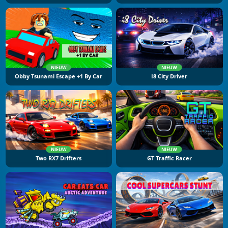
NIEUW
NIEUW
Obby Tsunami Escape +1 By Car
I8 City Driver
NIEUW
NIEUW
Two RX7 Drifters
GT Traffic Racer