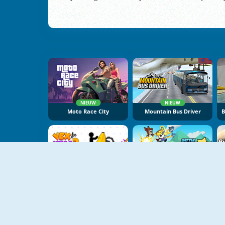
NIEUW
NIEUW
Moto Race City
Mountain Bus Driver
NIEUW
NIEUW
Vex X3M 3
Battle Racing Stars