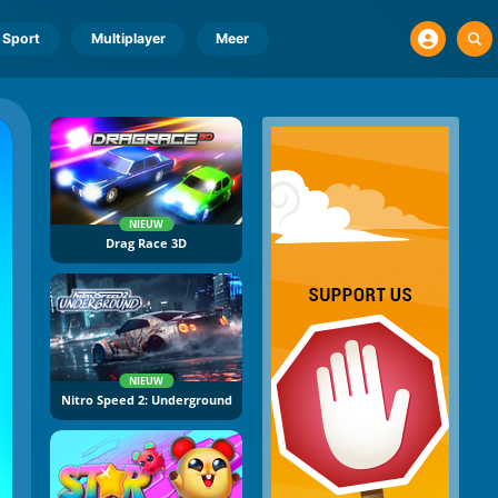
Sport
Multiplayer
Meer
NIEUW
Drag Race 3D
NIEUW
Nitro Speed 2: Underground