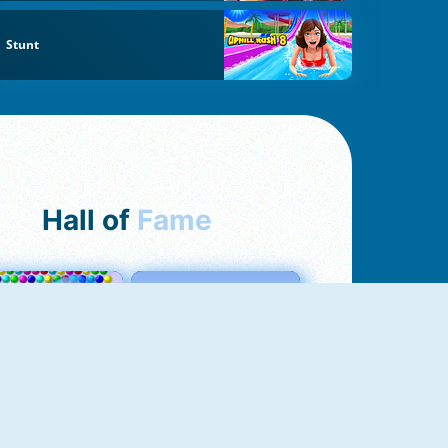
Stunt
Hall of
Fame
Bubbles 3
Love Tester