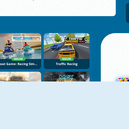
NIEUW
NIEUW
Boat Game: Racing Simulator 3D
Traffic Racing
NIEUW
NIEUW
Bimka Drive: Smash Cars Into Splinters
Max Speed