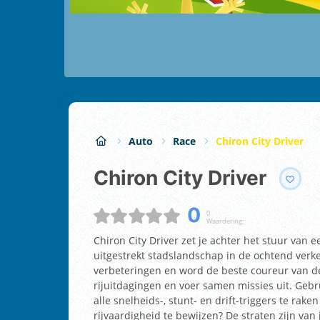
Auto
Race
Chiron City Driver
Chiron City Driver
0
0
Waardering:
Chiron City Driver zet je achter het stuur van ee
uitgestrekt stadslandschap in de ochtend verk
verbeteringen en word de beste coureur van d
rijuitdagingen en voer samen missies uit. Gebr
alle snelheids-, stunt- en drift-triggers te rake
rijvaardigheid te bewijzen? De straten zijn van j