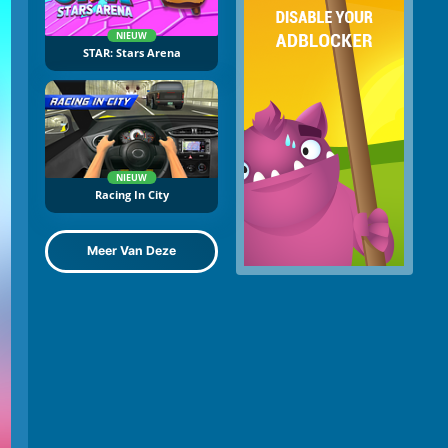
NIEUW
STAR: Stars Arena
NIEUW
Racing In City
Meer Van Deze