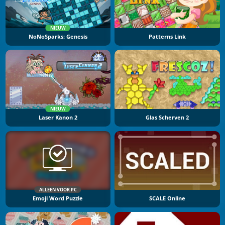
NIEUW
NoNoSparks: Genesis
Patterns Link
NIEUW
Laser Kanon 2
Glas Scherven 2
ALLEEN VOOR PC
Emoji Word Puzzle
SCALE Online