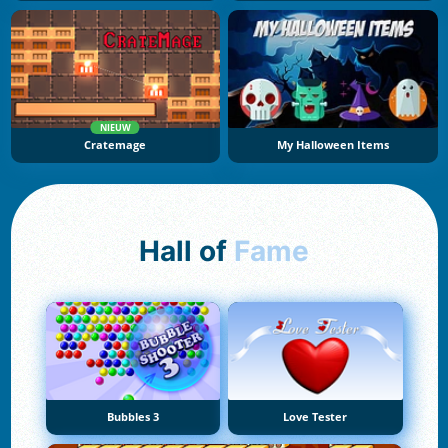
NIEUW
Cratemage
My Halloween Items
Hall of
Fame
Bubbles 3
Love Tester