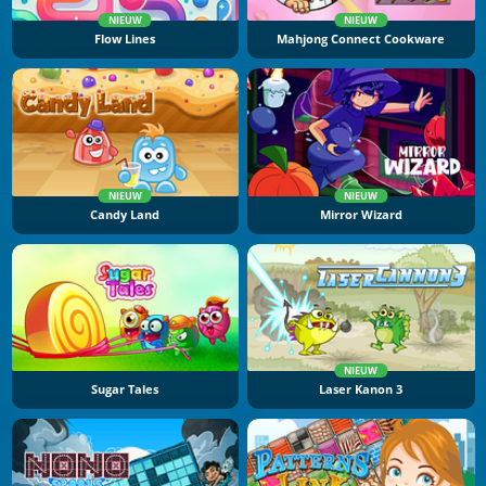
NIEUW
NIEUW
Flow Lines
Mahjong Connect Cookware
NIEUW
NIEUW
Candy Land
Mirror Wizard
NIEUW
Sugar Tales
Laser Kanon 3