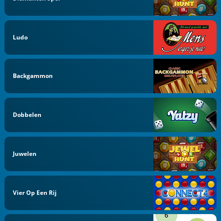
Ludo
Backgammon
Dobbelen
Juwelen
Vier Op Een Rij