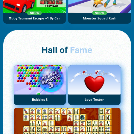
NIEUW
NIEUW
Obby Tsunami Escape +1 By Car
Monster Squad Rush
Hall of
Fame
Bubbles 3
Love Tester