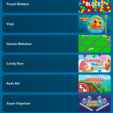
Puzzel Blokken
Visje
Huizen Makelaar
Candy Rain
Rode Bal
Super Stapelaar