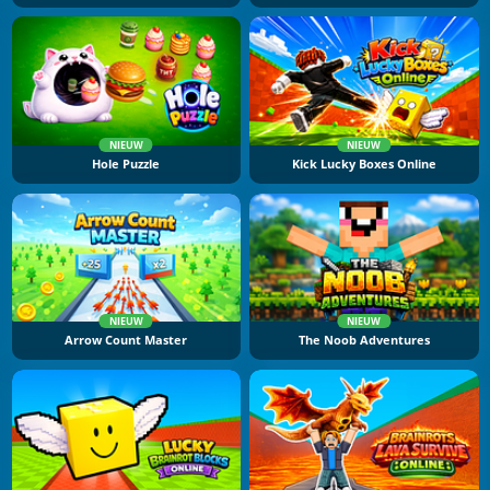
NIEUW
NIEUW
Hole Puzzle
Kick Lucky Boxes Online
NIEUW
NIEUW
Arrow Count Master
The Noob Adventures