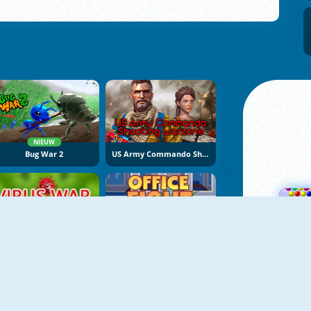
NIEUW
Bug War 2
US Army Commando Shooting Warzone
Virus War Multiplayer
Office Fight