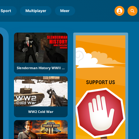
Sport
Multiplayer
Meer
Slenderman History WWII Faceless Horror
WW2 Cold War