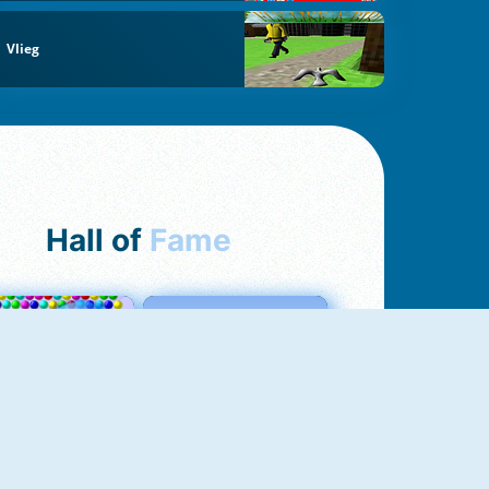
Vlieg
Hall of
Fame
Bubbles 3
Love Tester