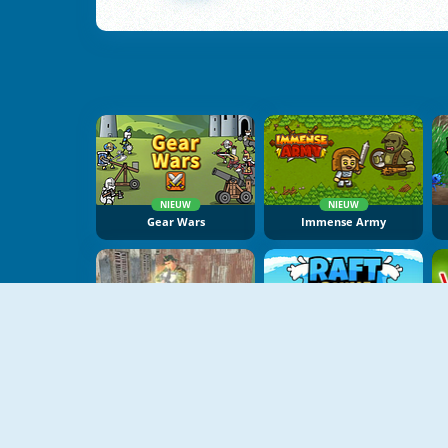
NIEUW
NIEUW
Gear Wars
Immense Army
Frontline Commando Survival
Raft Royale