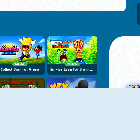
NIEUW
NIEUW
Collect Brainrot Arena
Survive Lava For Brainrots
NIEUW
NIEUW
Stickman Adventure Online
Vex Try To Fly