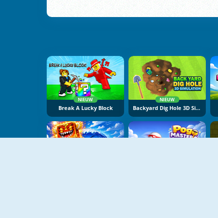
NIEUW
NIEUW
Break A Lucky Block
Backyard Dig Hole 3D Simulator
NIEUW
NIEUW
Obby Escape From Tsunami Brainrot
Pogo Masters