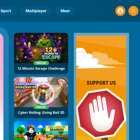
Sport
Multiplayer
Meer
NIEUW
12 Minute Escape Challenge
NIEUW
Cyber Rolling: Going Ball 3D