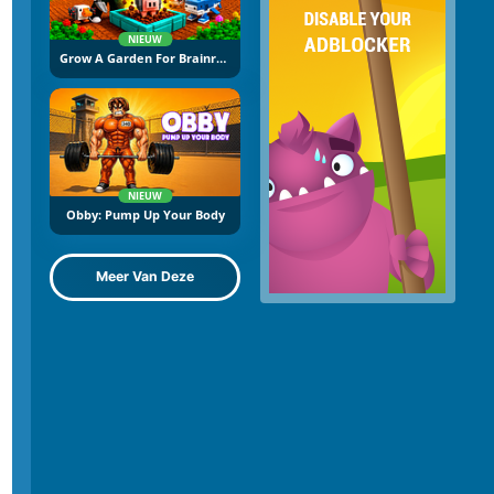
NIEUW
Grow A Garden For Brainrots
NIEUW
Obby: Pump Up Your Body
Meer Van Deze