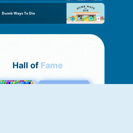
Dumb Ways To Die
Hall of
Fame
Bubbles 3
Love Tester