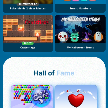
ALLEEN VOOR PC
Poke Mania 2 Maze Master
Smart Numbers
NIEUW
Cratemage
My Halloween Items
Hall of
Fame