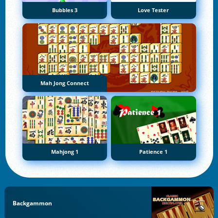
Bubbles 3
Love Tester
Mah Jong Connect
Mahjong 1
Patience 1
Backgammon