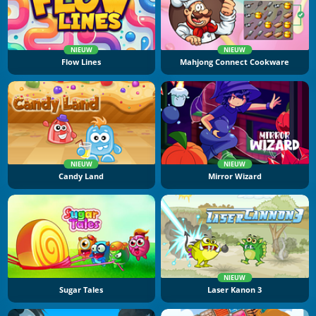
NIEUW
NIEUW
Flow Lines
Mahjong Connect Cookware
NIEUW
NIEUW
Candy Land
Mirror Wizard
NIEUW
Sugar Tales
Laser Kanon 3