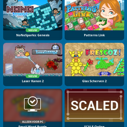
NIEUW
NoNoSparks: Genesis
Patterns Link
NIEUW
Laser Kanon 2
Glas Scherven 2
ALLEEN VOOR PC
Emoji Word Puzzle
SCALE Online