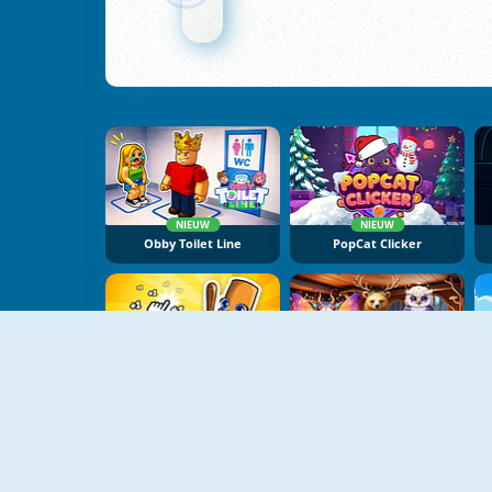
NIEUW
NIEUW
Obby Toilet Line
PopCat Clicker
NIEUW
NIEUW
Italian Brainrot Baby Clicker
Mysterious Familiars Enchanted Bestiary