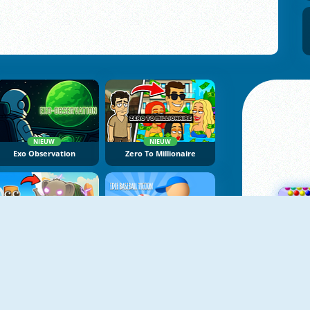
NIEUW
NIEUW
Exo Observation
Zero To Millionaire
NIEUW
NIEUW
Brainrot Evolution
Idle Baseball Tycoon