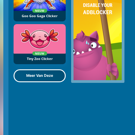
NIEUW
Goo Goo Gaga Clicker
NIEUW
Tiny Zoo Clicker
Meer Van Deze