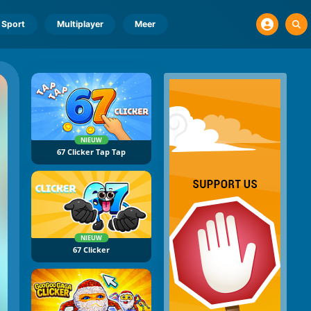
Sport
Multiplayer
Meer
NIEUW
67 Clicker Tap Tap
NIEUW
67 Clicker