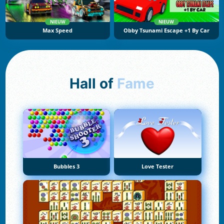
NIEUW
NIEUW
Max Speed
Obby Tsunami Escape +1 By Car
Hall of
Fame
Bubbles 3
Love Tester