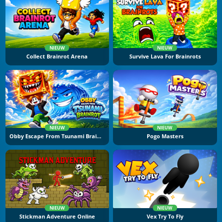
NIEUW
NIEUW
Collect Brainrot Arena
Survive Lava For Brainrots
NIEUW
NIEUW
Obby Escape From Tsunami Brainrot
Pogo Masters
NIEUW
NIEUW
Stickman Adventure Online
Vex Try To Fly