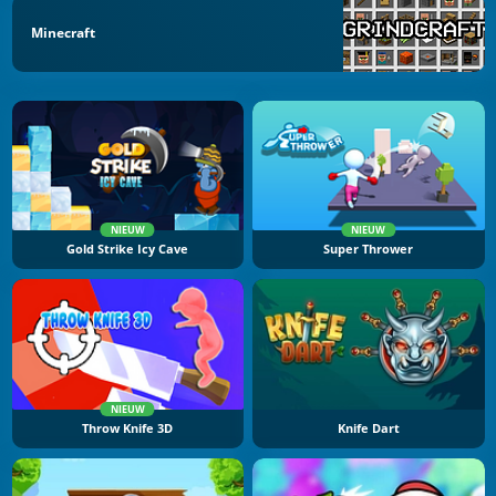
Minecraft
NIEUW
NIEUW
Gold Strike Icy Cave
Super Thrower
NIEUW
Throw Knife 3D
Knife Dart