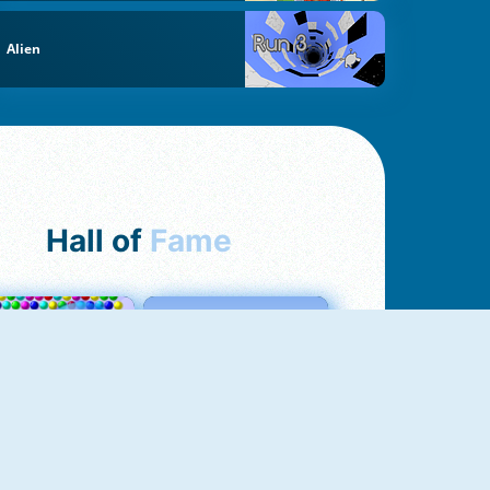
Alien
Hall of
Fame
Bubbles 3
Love Tester