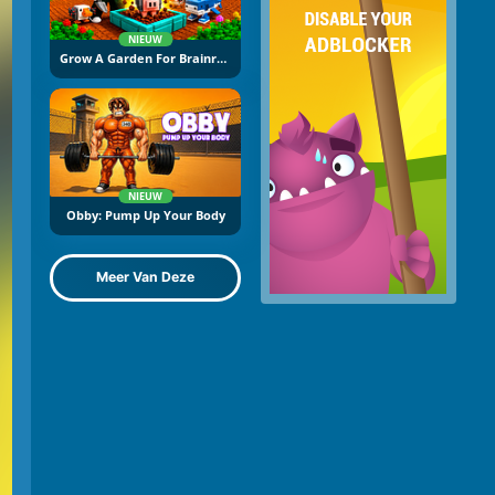
NIEUW
Grow A Garden For Brainrots
NIEUW
Obby: Pump Up Your Body
Meer Van Deze