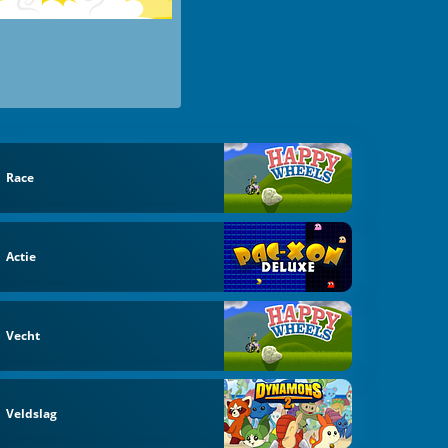
Race
Actie
Vecht
Veldslag