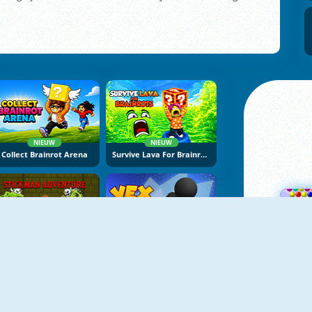
NIEUW
NIEUW
Collect Brainrot Arena
Survive Lava For Brainrots
NIEUW
NIEUW
Stickman Adventure Online
Vex Try To Fly