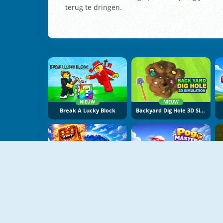
terug te dringen.
NIEUW
NIEUW
Break A Lucky Block
Backyard Dig Hole 3D Simulator
NIEUW
NIEUW
Obby Escape From Tsunami Brainrot
Pogo Masters