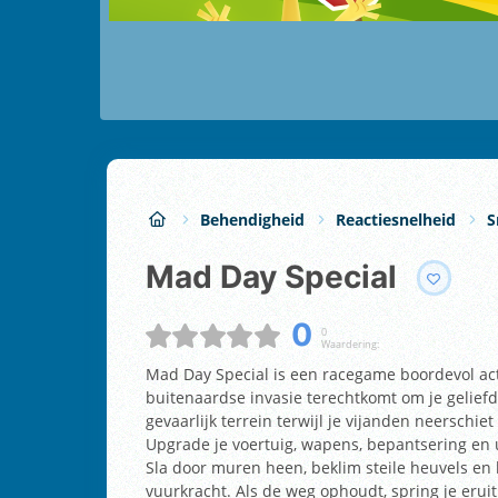
Behendigheid
Reactiesnelheid
S
Mad Day Special
0
0
Waardering:
Mad Day Special is een racegame boordevol acti
buitenaardse invasie terechtkomt om je geliefd
gevaarlijk terrein terwijl je vijanden neerschi
Upgrade je voertuig, wapens, bepantsering en 
Sla door muren heen, beklim steile heuvels en 
vuurkracht. Als de weg ophoudt, spring je eruit