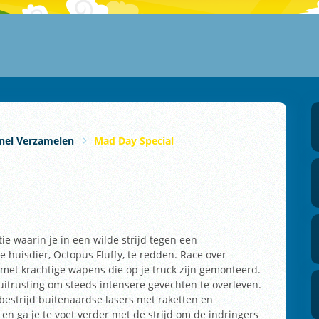
nel Verzamelen
Mad Day Special
e waarin je in een wilde strijd tegen een
e huisdier, Octopus Fluffy, te redden. Race over
et met krachtige wapens die op je truck zijn gemonteerd.
uitrusting om steeds intensere gevechten te overleven.
bestrijd buitenaardse lasers met raketten en
 en ga je te voet verder met de strijd om de indringers