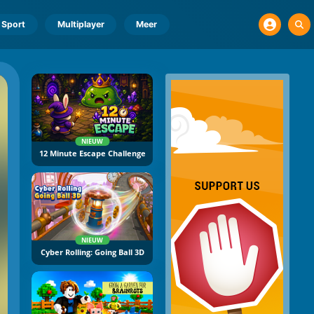
Sport
Multiplayer
Meer
NIEUW
12 Minute Escape Challenge
NIEUW
Cyber Rolling: Going Ball 3D