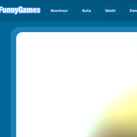
Avontuur
Auto
Vecht
Den