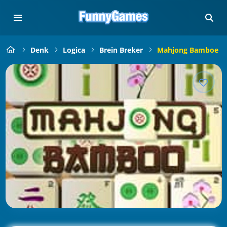
Denk
Logica
Brein Breker
Mahjong Bamboe