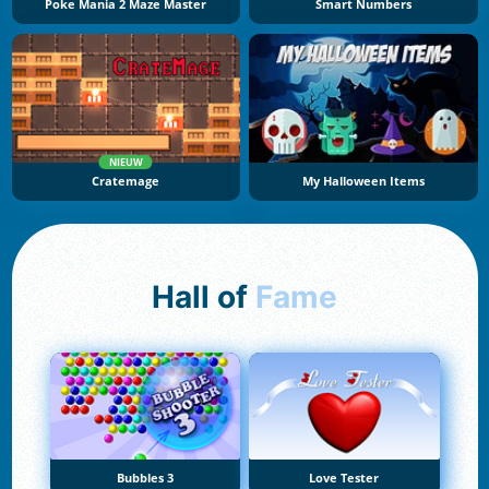
Poke Mania 2 Maze Master
Smart Numbers
NIEUW
Cratemage
My Halloween Items
Hall of
Fame
Bubbles 3
Love Tester