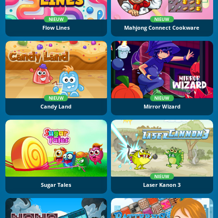
NIEUW
NIEUW
Flow Lines
Mahjong Connect Cookware
NIEUW
NIEUW
Candy Land
Mirror Wizard
NIEUW
Sugar Tales
Laser Kanon 3