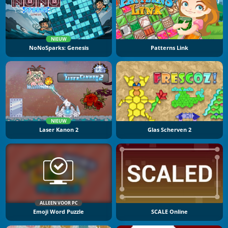
NIEUW
NoNoSparks: Genesis
Patterns Link
NIEUW
Laser Kanon 2
Glas Scherven 2
ALLEEN VOOR PC
Emoji Word Puzzle
SCALE Online