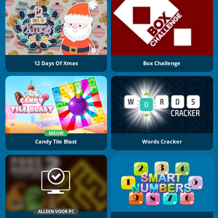
12 Days Of Xmas
Box Challenge
NIEUW
Candy Tile Blast
Words Cracker
ALLEEN VOOR PC