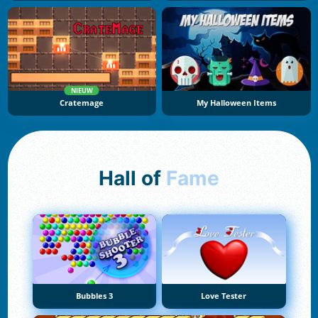
NIEUW
Cratemage
My Halloween Items
Hall of
Fame
Bubbles 3
Love Tester