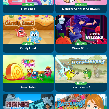
NIEUW
NIEUW
Flow Lines
Mahjong Connect Cookware
NIEUW
NIEUW
Candy Land
Mirror Wizard
NIEUW
Sugar Tales
Laser Kanon 3