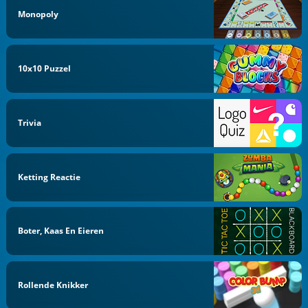
Monopoly
10x10 Puzzel
Trivia
Ketting Reactie
Boter, Kaas En Eieren
Rollende Knikker