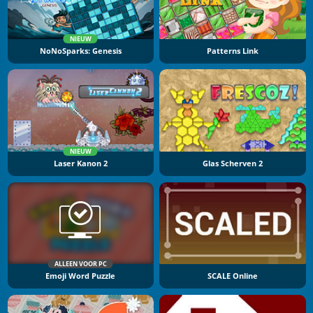
NIEUW
NoNoSparks: Genesis
Patterns Link
NIEUW
Laser Kanon 2
Glas Scherven 2
ALLEEN VOOR PC
Emoji Word Puzzle
SCALE Online