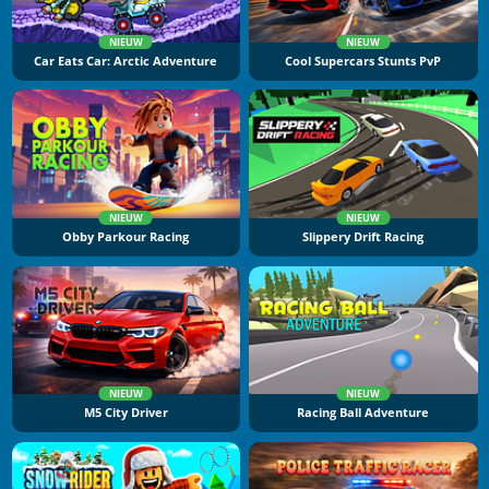
NIEUW
NIEUW
Car Eats Car: Arctic Adventure
Cool Supercars Stunts PvP
NIEUW
NIEUW
Obby Parkour Racing
Slippery Drift Racing
NIEUW
NIEUW
M5 City Driver
Racing Ball Adventure