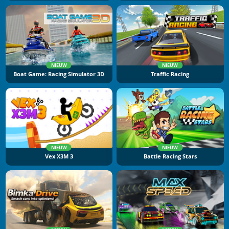
NIEUW
NIEUW
Boat Game: Racing Simulator 3D
Traffic Racing
NIEUW
NIEUW
Vex X3M 3
Battle Racing Stars