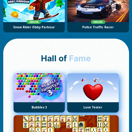
NIEUW
NIEUW
Snow Rider Obby Parkour
Police Traffic Racer
Hall of
Fame
Bubbles 3
Love Tester