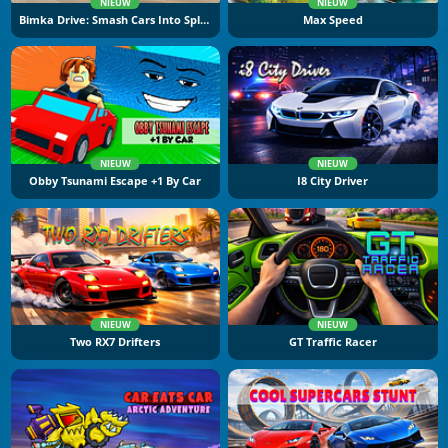
NIEUW
NIEUW
Bimka Drive: Smash Cars Into Splinters
Max Speed
NIEUW
NIEUW
Obby Tsunami Escape +1 By Car
I8 City Driver
NIEUW
NIEUW
Two RX7 Drifters
GT Traffic Racer