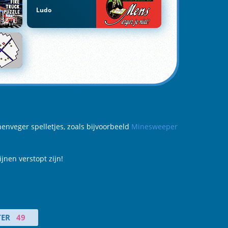
Ludo
nenveger spelletjes, zoals bijvoorbeeld
Minesweeper
nen verstopt zijn!
ER
49