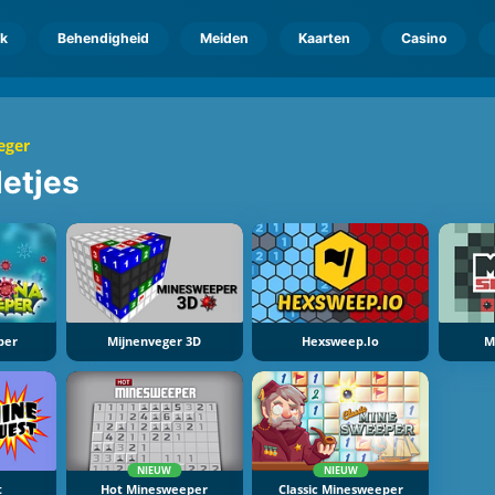
k
Behendigheid
Meiden
Kaarten
Casino
eger
letjes
per
Mijnenveger 3D
Hexsweep.io
M
NIEUW
NIEUW
t
Hot Minesweeper
Classic Minesweeper