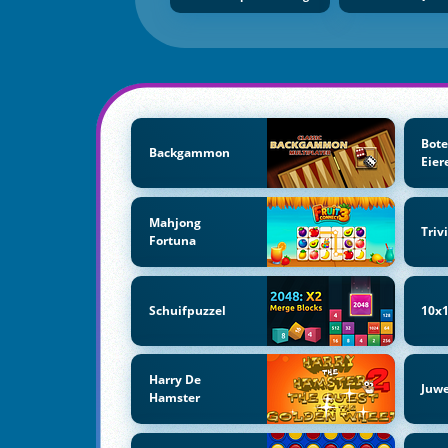
Bote
Backgammon
Eier
Mahjong
Triv
Fortuna
Schuifpuzzel
10x1
Harry De
Juw
Hamster