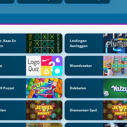
r, Kaas En
Leidingen
en
Aanleggen
ia
Woordzoeker
0 Puzzel
Dobbelen
elen
Diamanten Spel