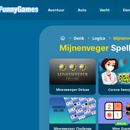
Avontuur
Auto
Vecht
Den
Denk
Logica
Mijnenv
Mijnenveger
Spel
Minesweeper Deluxe
Corona Swee
NIEUW
Minesweeper Challenge
Mine Ques