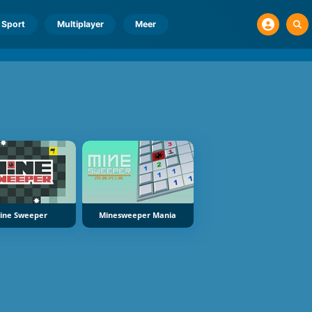
Sport
Multiplayer
Meer
ine Sweeper
Minesweeper Mania