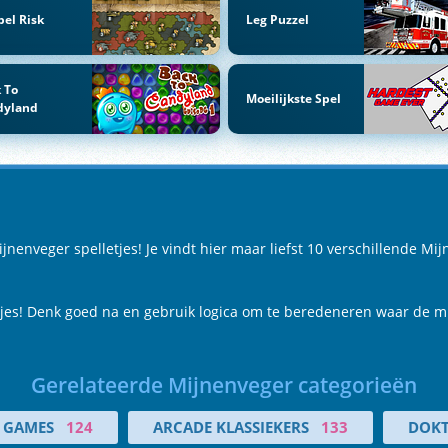
el Risk
Leg Puzzel
 To
Moeilijkste Spel
dyland
enveger spelletjes! Je vindt hier maar liefst 10 verschillende Mij
es! Denk goed na en gebruik logica om te beredeneren waar de mij
Gerelateerde Mijnenveger categorieën
O GAMES
124
ARCADE KLASSIEKERS
133
DOKT