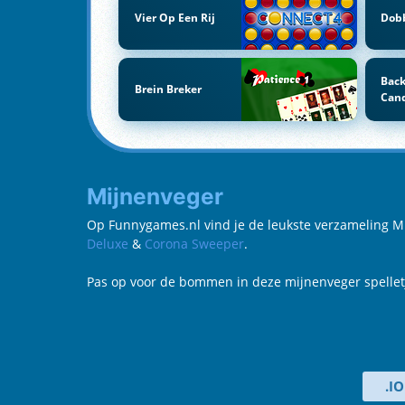
Vier Op Een Rij
Dobb
Back
Brein Breker
Can
Mijnenveger
Op Funnygames.nl vind je de leukste verzameling Mijn
Deluxe
&
Corona Sweeper
.
Pas op voor de bommen in deze mijnenveger spelletj
.I