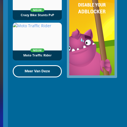
NIEUW
Crazy Bike Stunts PvP
NIEUW
Moto Traffic Rider
Meer Van Deze