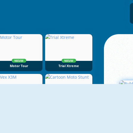
NIEUW
NIEUW
Motor Tour
Trial Xtreme
NIEUW
NIEUW
Vex X3M
Cartoon Moto Stunt