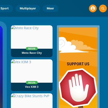
Sport
Multiplayer
Meer
NIEUW
Moto Race City
NIEUW
Vex X3M 3