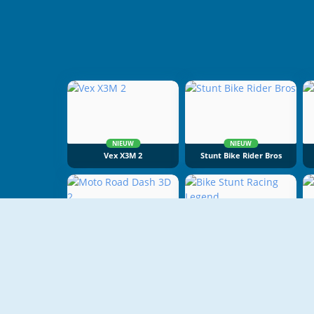
NIEUW
NIEUW
Vex X3M 2
Stunt Bike Rider Bros
NIEUW
NIEUW
Moto Road Dash 3D 2
Bike Stunt Racing Legend