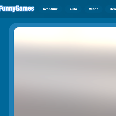
Avontuur
Auto
Vecht
Den