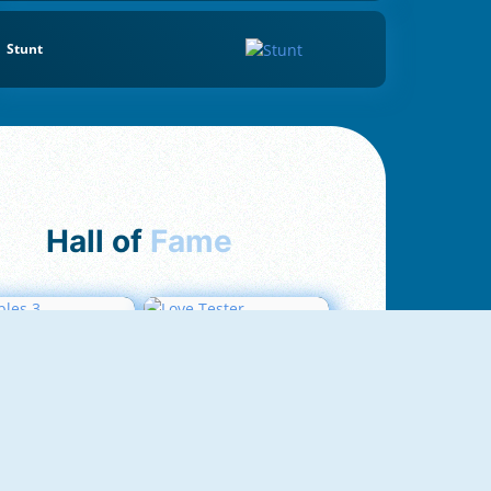
Stunt
Hall of
Fame
Bubbles 3
Love Tester