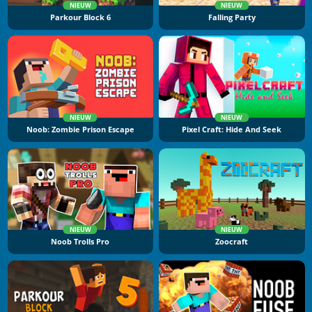
NIEUW
NIEUW
Parkour Block 6
Falling Party
NIEUW
NIEUW
Noob: Zombie Prison Escape
Pixel Craft: Hide And Seek
NIEUW
NIEUW
Noob Trolls Pro
Zoocraft