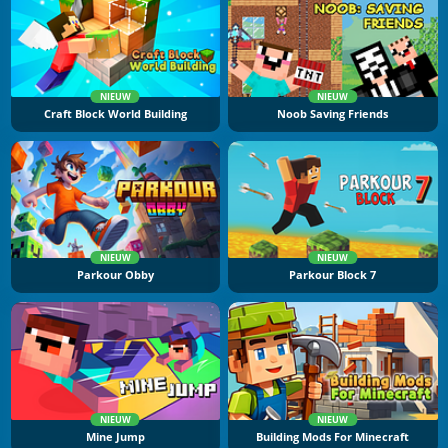
NIEUW
NIEUW
Craft Block World Building
Noob Saving Friends
NIEUW
NIEUW
Parkour Obby
Parkour Block 7
NIEUW
NIEUW
Mine Jump
Building Mods For Minecraft