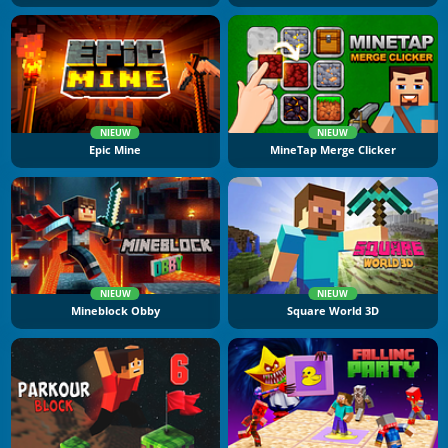
NIEUW
NIEUW
Epic Mine
MineTap Merge Clicker
NIEUW
NIEUW
Mineblock Obby
Square World 3D