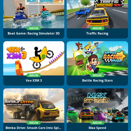
NIEUW
NIEUW
Boat Game: Racing Simulator 3D
Traffic Racing
NIEUW
NIEUW
Vex X3M 3
Battle Racing Stars
NIEUW
NIEUW
Bimka Drive: Smash Cars Into Splinters
Max Speed