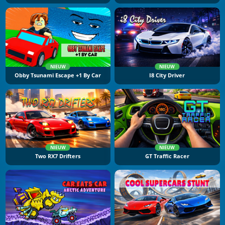
NIEUW
NIEUW
Obby Tsunami Escape +1 By Car
I8 City Driver
NIEUW
NIEUW
Two RX7 Drifters
GT Traffic Racer