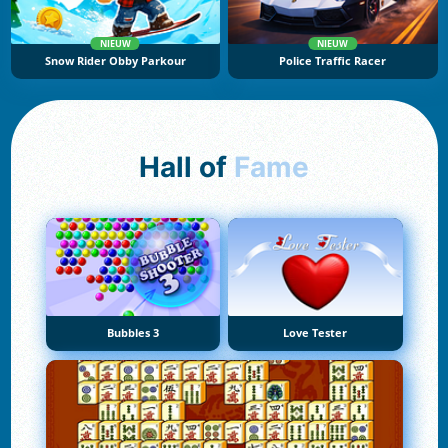
NIEUW
NIEUW
Snow Rider Obby Parkour
Police Traffic Racer
Hall of
Fame
Bubbles 3
Love Tester