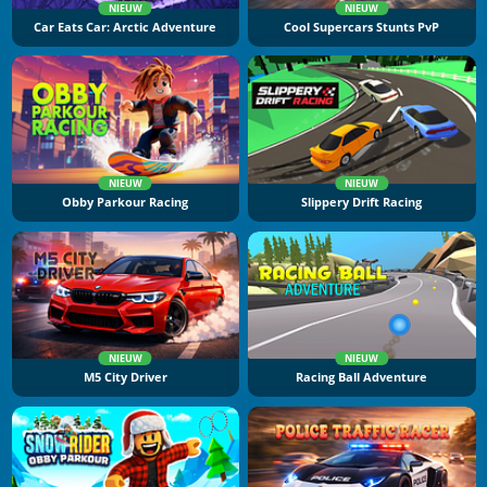
NIEUW
NIEUW
Car Eats Car: Arctic Adventure
Cool Supercars Stunts PvP
NIEUW
NIEUW
Obby Parkour Racing
Slippery Drift Racing
NIEUW
NIEUW
M5 City Driver
Racing Ball Adventure