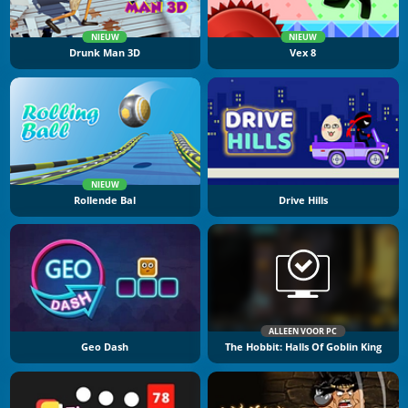
NIEUW
NIEUW
Drunk Man 3D
Vex 8
NIEUW
Rollende Bal
Drive Hills
ALLEEN VOOR PC
Geo Dash
The Hobbit: Halls Of Goblin King