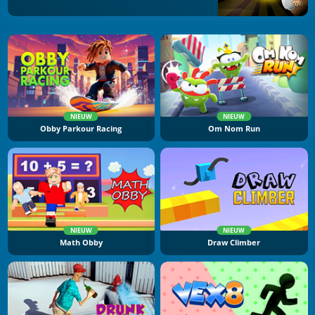
NIEUW
NIEUW
Obby Parkour Racing
Om Nom Run
NIEUW
NIEUW
Math Obby
Draw Climber