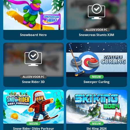
ALLEEN VOOR PC
Snowboard Hero
Snowcross Stunts X3M
ALLEEN VOOR PC
NIEUW
Snow Rider 3D
Sweeper Curling
NIEUW
NIEUW
Snow Rider Obby Parkour
Ski King 2024