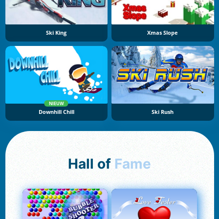
Ski King
Xmas Slope
NIEUW
Downhill Chill
Ski Rush
Hall of
Fame