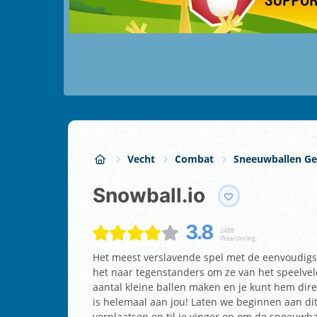
Vecht
Combat
Sneeuwballen Ge
Snowball.io
3.8
2488
Waardering:
Het meest verslavende spel met de eenvoudigs
het naar tegenstanders om ze van het speelvel
aantal kleine ballen maken en je kunt hem dir
is helemaal aan jou! Laten we beginnen aan dit 
verplaatsen en til je vinger op om de sneeuwba