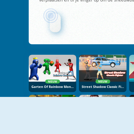
NIEUW
NIEUW
Garten Of Rainbow Monsters
Street Shadow Classic Fighter
Strike Combat Pixel 3D
US Army Commando Shooting Warzone