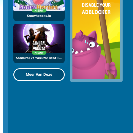
NIEUW
Snowheroes.io
NIEUW
Samurai Vs Yakuza: Beat Em Up
Meer Van Deze