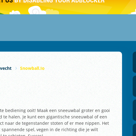
vecht
Snowball.io
te bediening ooit! Maak een sneeuwbal groter en gooi
d te halen. Je kunt een gigantische sneeuwbal of een
ect naar de tegenstander stoten of er mee nippen. Het
spannende spel, vegen in de richting die je wilt
l te schieten. Succes!