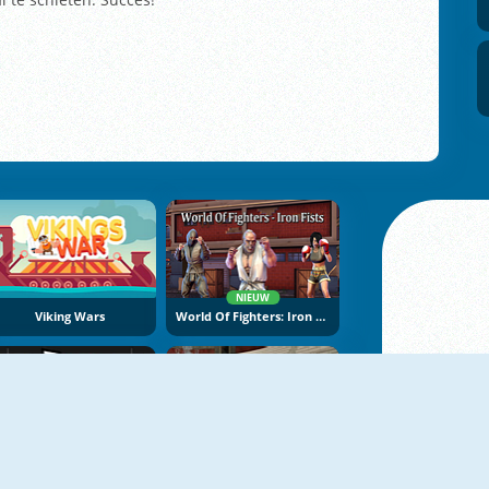
NIEUW
Viking Wars
World Of Fighters: Iron Fists
The Gladiators
Gladiator Arena Simulator