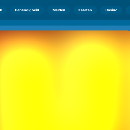
k
Behendigheid
Meiden
Kaarten
Casino