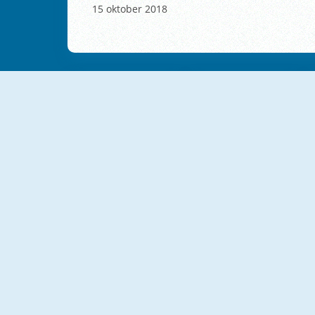
15 oktober 2018
NIEUW
NIEUW
67 Clicker Tap Tap
67 Clicker
NIEUW
NIEUW
TapKO
Tiny Zoo Clicker