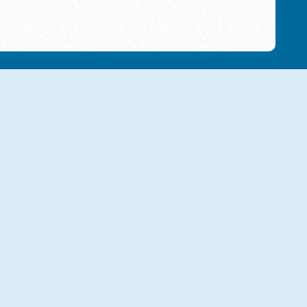
NIEUW
NIEUW
Obby Highest Jump Ever
Goo Goo Gaga Clicker
NIEUW
NIEUW
PopCat Clicker
Exo Observation