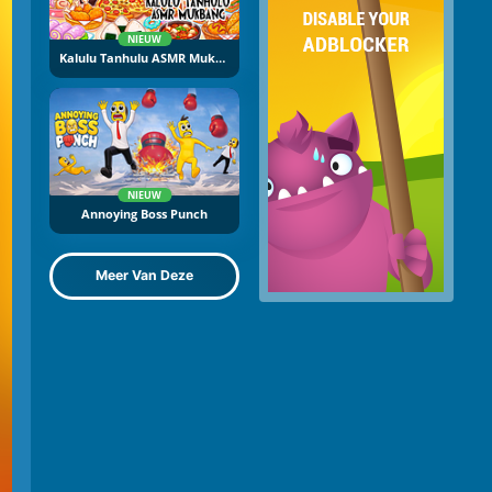
NIEUW
Kalulu Tanhulu ASMR Mukbang
NIEUW
Annoying Boss Punch
Meer Van Deze