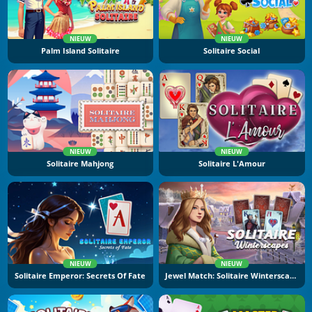
NIEUW
NIEUW
Palm Island Solitaire
Solitaire Social
NIEUW
NIEUW
Solitaire Mahjong
Solitaire L'Amour
NIEUW
NIEUW
Solitaire Emperor: Secrets Of Fate
Jewel Match: Solitaire Winterscapes