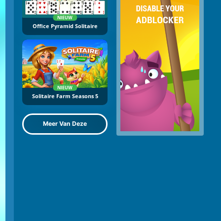
NIEUW
Office Pyramid Solitaire
NIEUW
Solitaire Farm Seasons 5
Meer Van Deze