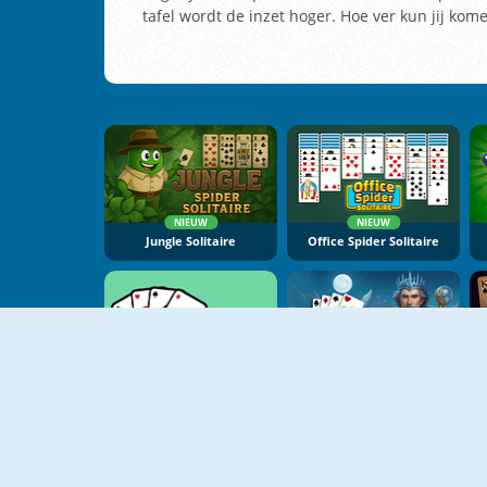
tafel wordt de inzet hoger. Hoe ver kun jij kom
NIEUW
NIEUW
Jungle Solitaire
Office Spider Solitaire
NIEUW
NIEUW
Daily Solitaire Challenge
Winter Solitaire Tripeaks
T