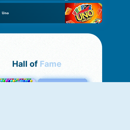
Uno
Hall of
Fame
Bubbles 3
Love Tester