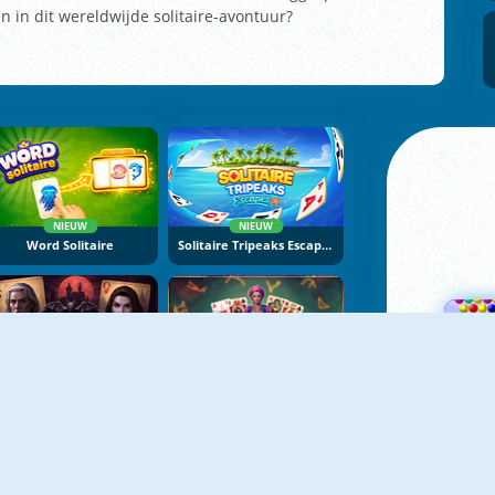
en in dit wereldwijde solitaire-avontuur?
NIEUW
NIEUW
Word Solitaire
Solitaire Tripeaks Escapes
NIEUW
NIEUW
wilight Solitaire Tripeaks
Fortune's Deck Solitaire