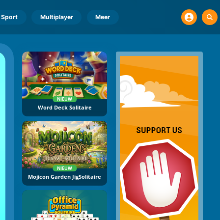
Sport
Multiplayer
Meer
NIEUW
Word Deck Solitaire
NIEUW
Mojicon Garden JigSolitaire