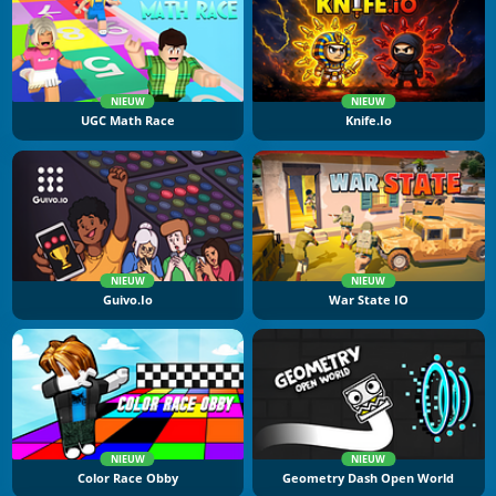
NIEUW
NIEUW
UGC Math Race
Knife.io
NIEUW
NIEUW
Guivo.io
War State IO
NIEUW
NIEUW
Color Race Obby
Geometry Dash Open World