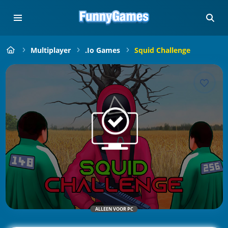
Multiplayer
.io Games
Squid Challenge
ALLEEN VOOR PC