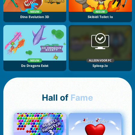
NIEUW
NIEUW
Dino Evolution 3D
Skibidi Toilet Io
NIEUW
ALLEEN VOOR PC
Do Dragons Exist
Sploop.io
Hall of
Fame