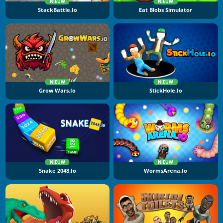
NIEUW
NIEUW
StackBattle.io
Eat Blobs Simulator
NIEUW
NIEUW
Grow Wars.io
StickHole.io
NIEUW
NIEUW
Snake 2048.io
WormsArena.io