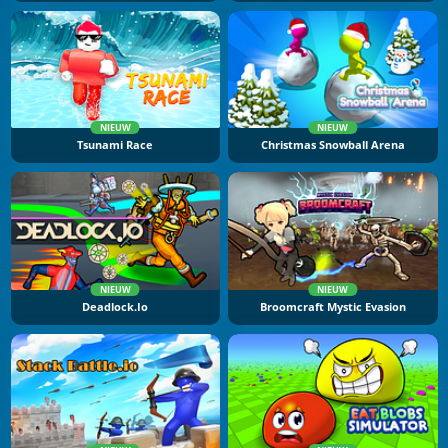
NIEUW
NIEUW
Tsunami Race
Christmas Snowball Arena
NIEUW
NIEUW
Deadlock.io
Broomcraft Mystic Evasion