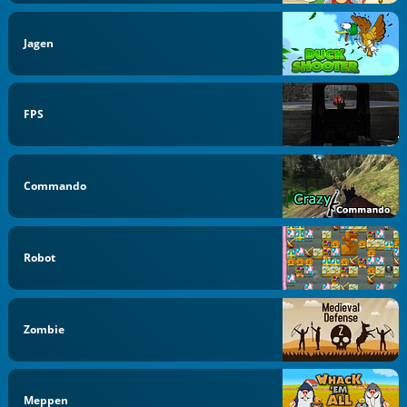
Jagen
FPS
Commando
Robot
Zombie
Meppen