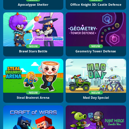
Apocalypse Shelter
Office Knight 3D: Castle Defence
NIEUW
NIEUW
Brawl Stars Battle
Geometry Tower Defense
NIEUW
NIEUW
Steal Brainrot Arena
Mad Day Special