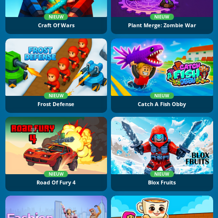
NIEUW
NIEUW
Craft Of Wars
Plant Merge: Zombie War
NIEUW
NIEUW
Frost Defense
Catch A Fish Obby
NIEUW
NIEUW
Road Of Fury 4
Blox Fruits