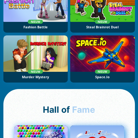
NIEUW
NIEUW
Fashion Battle
Steal Brainrot Duel
NIEUW
NIEUW
Murder Mystery
Space.io
Hall of
Fame