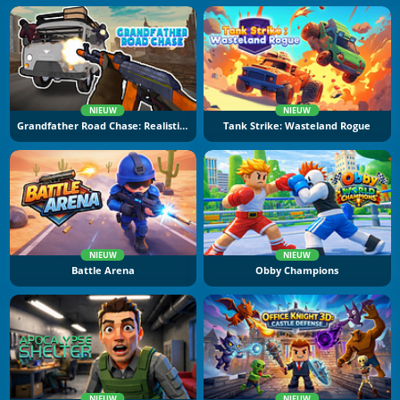
NIEUW
NIEUW
Grandfather Road Chase: Realistic Shooter
Tank Strike: Wasteland Rogue
NIEUW
NIEUW
Battle Arena
Obby Champions
NIEUW
NIEUW